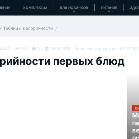
НЕНИЯ
КОМПЛЕКСЫ
ДЛЯ НОВИЧКОВ
ПИТАНИЕ
ЗДО
»
Таблицы калорийности
13K
0
10.05.2019
(последняя редакция: 02.07.201
орийности первых блюд
C
Mo
п
в
ор