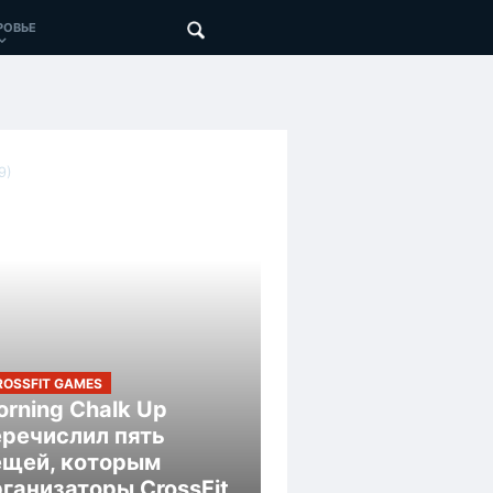
РОВЬЕ
9)
ROSSFIT GAMES
rning Chalk Up
еречислил пять
ещей, которым
ганизаторы CrossFit