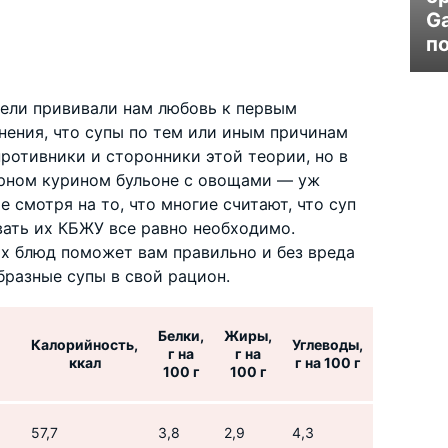
G
п
тели прививали нам любовь к первым
нения, что супы по тем или иным причинам
противники и сторонники этой теории, но в
ирном курином бульоне с овощами — уж
е смотря на то, что многие считают, что суп
вать их КБЖУ все равно необходимо.
х блюд поможет вам правильно и без вреда
бразные супы в свой рацион.
Белки,
Жиры,
Калорийность,
Углеводы,
г на
г на
ккал
г на 100 г
100 г
100 г
57,7
3,8
2,9
4,3