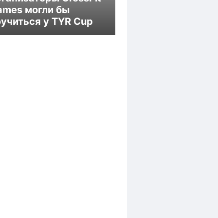
ames могли бы
оучиться у TYR Cup