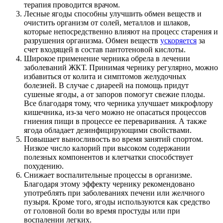
терапия проводится врачом.
Лесные ягоды способны улучшить обмен веществ и
очистить организм от солей, металлов и шлаков,
которые непосредственно влияют на процесс старения и
разрушения организма. Обмен веществ
ускоряется
за
счет входящей в состав пантотеновой кислоты.
Широкое применение черника обрела в лечении
заболеваний ЖКТ. Принимая чернику регулярно, можно
избавиться от колита и симптомов желудочных
болезней. В случае с диареей на помощь придут
сушеные ягоды, а от запоров помогут свежие плоды.
Все благодаря тому, что черника улучшает микрофлору
кишечника, из-за чего можно не опасаться процессов
гниения пищи в процессе ее переваривания. А также
ягода обладает дезинфицирующими свойствами.
Повышает выносливость во время занятий спортом.
Низкое число калорий при высоком содержании
полезных компонентов и клетчатки способствует
похудению.
Снижает воспалительные процессы в организме.
Благодаря этому эффекту чернику рекомендовано
употреблять при заболеваниях печени или желчного
пузыря. Кроме того, ягоды используются как средство
от головной боли во время простуды или при
воспалении легких.