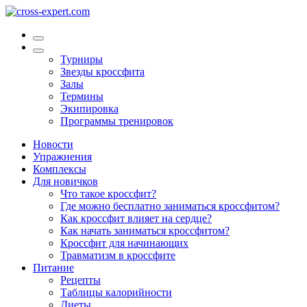
Турниры
Звезды кроссфита
Залы
Термины
Экипировка
Программы тренировок
Новости
Упражнения
Комплексы
Для новичков
Что такое кроссфит?
Где можно бесплатно заниматься кроссфитом?
Как кроссфит влияет на сердце?
Как начать заниматься кроссфитом?
Кроссфит для начинающих
Травматизм в кроссфите
Питание
Рецепты
Таблицы калорийности
Диеты