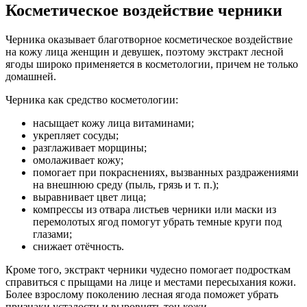
Косметическое воздействие черники
Черника оказывает благотворное косметическое воздействие
на кожу лица женщин и девушек, поэтому экстракт лесной
ягоды широко применяется в косметологии, причем не только
домашней.
Черника как средство косметологии:
насыщает кожу лица витаминами;
укрепляет сосуды;
разглаживает морщины;
омолаживает кожу;
помогает при покраснениях, вызванных раздражениями
на внешнюю среду (пыль, грязь и т. п.);
выравнивает цвет лица;
компрессы из отвара листьев черники или маски из
перемолотых ягод помогут убрать темные круги под
глазами;
снижает отёчность.
Кроме того, экстракт черники чудесно помогает подросткам
справиться с прыщами на лице и местами пересыхания кожи.
Более взрослому поколению лесная ягода поможет убрать
признаки усталости и выровнять тон кожи.