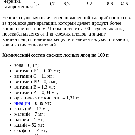
Черника
1,2
0,7
6,3
3,2
8,6
34,5
замороженная
Черника сушеная отличается повышенной калорийностью из-
за процесса дегидратации, который делает продукт более
концентрированным. Чтобы получить 100 г сушеных ягод,
перерабатывается от 1 кг свежих плодов, а значит,
концентрация полезных веществ и элементов увеличивается,
как и количество калорий.
Химический состав свежих лесных ягод на 100 г:
зола – 0,3 г;
витамин В1 – 0,03 мг;
витамин С – 11 мг;
витамин РР – 0,5 мг;
витамин Е – 1,3 мг;
витамин А – 0,04 мг;
органические кислоты – 1,31 г;
ниацин
– 0,39 мг;
кальций – 17 мг;
магний – 7 мг;
натрий – 5 мг;
калий – 52 мг;
фосфор – 14 мг;