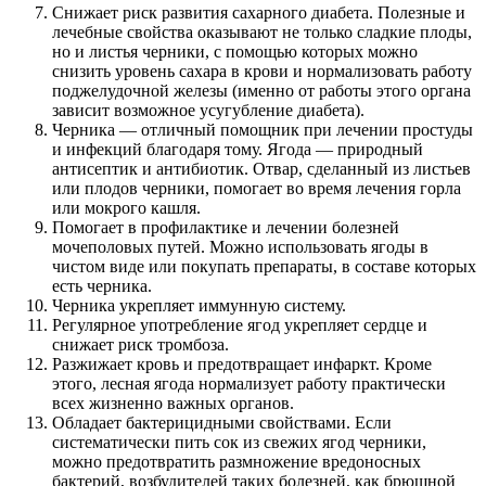
Снижает риск развития сахарного диабета. Полезные и
лечебные свойства оказывают не только сладкие плоды,
но и листья черники, с помощью которых можно
снизить уровень сахара в крови и нормализовать работу
поджелудочной железы (именно от работы этого органа
зависит возможное усугубление диабета).
Черника — отличный помощник при лечении простуды
и инфекций благодаря тому. Ягода — природный
антисептик и антибиотик. Отвар, сделанный из листьев
или плодов черники, помогает во время лечения горла
или мокрого кашля.
Помогает в профилактике и лечении болезней
мочеполовых путей. Можно использовать ягоды в
чистом виде или покупать препараты, в составе которых
есть черника.
Черника укрепляет иммунную систему.
Регулярное употребление ягод укрепляет сердце и
снижает риск тромбоза.
Разжижает кровь и предотвращает инфаркт. Кроме
этого, лесная ягода нормализует работу практически
всех жизненно важных органов.
Обладает бактерицидными свойствами. Если
систематически пить сок из свежих ягод черники,
можно предотвратить размножение вредоносных
бактерий, возбудителей таких болезней, как брюшной