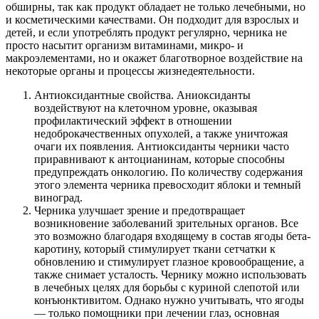
обширны, так как продукт обладает не только лечебными, но
и косметическими качествами. Он подходит для взрослых и
детей, и если употреблять продукт регулярно, черника не
просто насытит организм витаминами, микро- и
макроэлементами, но и окажет благотворное воздействие на
некоторые органы и процессы жизнедеятельности.
Антиоксидантные свойства. Аниоксиданты
воздействуют на клеточном уровне, оказывая
профилактический эффект в отношении
недоброкачественных опухолей, а также уничтожая
очаги их появления. Антиоксиданты черники часто
приравнивают к антоцианинам, которые способны
предупреждать онкологию. По количеству содержания
этого элемента черника превосходит яблоки и темный
виноград.
Черника улучшает зрение и предотвращает
возникновение заболеваний зрительных органов. Все
это возможно благодаря входящему в состав ягоды бета-
каротину, который стимулирует ткани сетчатки к
обновлению и стимулирует глазное кровообращение, а
также снимает усталость. Чернику можно использовать
в лечебных целях для борьбы с куриной слепотой или
конъюнктивитом. Однако нужно учитывать, что ягоды
— только помощники при лечении глаз, основная