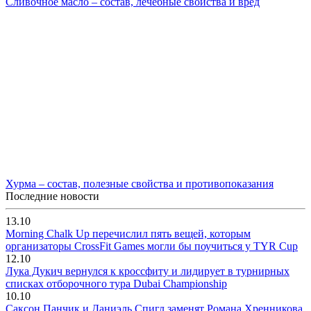
Сливочное масло – состав, лечебные свойства и вред
Хурма – состав, полезные свойства и противопоказания
Последние новости
13.10
Morning Chalk Up перечислил пять вещей, которым
организаторы CrossFit Games могли бы поучиться у TYR Cup
12.10
Лука Дукич вернулся к кроссфиту и лидирует в турнирных
списках отборочного тура Dubai Championship
10.10
Саксон Панчик и Даниэль Спигл заменят Романа Хренникова