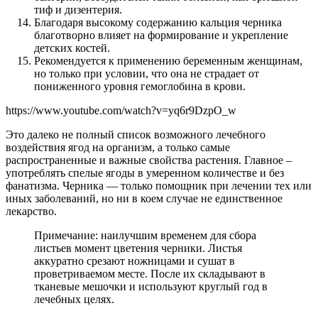
тиф и дизентерия.
Благодаря высокому содержанию кальция черника
благотворно влияет на формирование и укрепление
детских костей.
Рекомендуется к применению беременным женщинам,
но только при условии, что она не страдает от
пониженного уровня гемоглобина в крови.
https://www.youtube.com/watch?v=yq6r9DzpO_w
Это далеко не полный список возможного лечебного
воздействия ягод на организм, а только самые
распространенные и важные свойства растения. Главное –
употреблять спелые ягоды в умеренном количестве и без
фанатизма. Черника — только помощник при лечении тех или
иных заболеваний, но ни в коем случае не единственное
лекарство.
Примечание: наилучшим временем для сбора
листьев момент цветения черники. Листья
аккуратно срезают ножницами и сушат в
проветриваемом месте. После их складывают в
тканевые мешочки и используют круглый год в
лечебных целях.