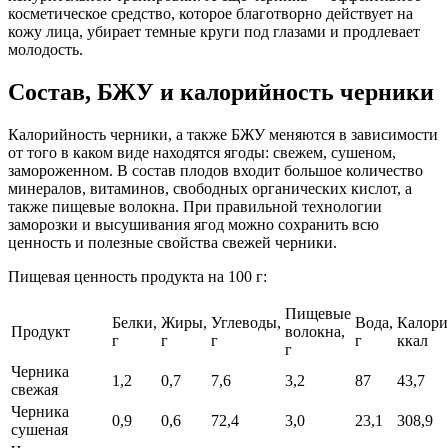
косметическое средство, которое благотворно действует на
кожу лица, убирает темные круги под глазами и продлевает
молодость.
Состав, БЖУ и калорийность черники
Калорийность черники, а также БЖУ меняются в зависимости
от того в каком виде находятся ягоды: свежем, сушеном,
замороженном. В состав плодов входит большое количество
минералов, витаминов, свободных органических кислот, а
также пищевые волокна. При правильной технологии
заморозки и высушивания ягод можно сохранить всю
ценность и полезные свойства свежей черники.
Пищевая ценность продукта на 100 г:
Пищевые
Белки,
Жиры,
Углеводы,
Вода,
Калори
Продукт
волокна,
г
г
г
г
ккал
г
Черника
1,2
0,7
7,6
3,2
87
43,7
свежая
Черника
0,9
0,6
72,4
3,0
23,1
308,9
сушеная