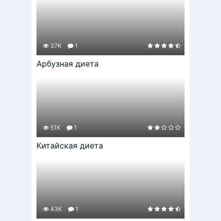
37K
1
Арбузная диета
51K
1
Китайская диета
43K
1