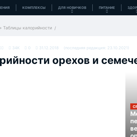
ЕНИЯ
КОМПЛЕКСЫ
ДЛЯ НОВИЧКОВ
ПИТАНИЕ
ЗДОР
»
Таблицы калорийности
34K
0
31.12.2018
(последняя редакция: 23.10.2021)
рийности орехов и семеч
C
Mo
п
в
ор