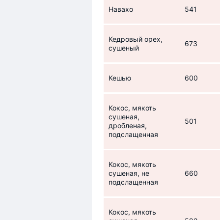
Навахо
541
Кедровый орех,
673
сушеный
Кешью
600
Кокос, мякоть
сушеная,
501
дробленая,
подслащенная
Кокос, мякоть
сушеная, не
660
подслащенная
Кокос, мякоть