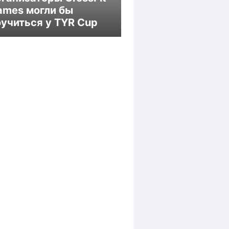
ames могли бы
оучиться у TYR Cup