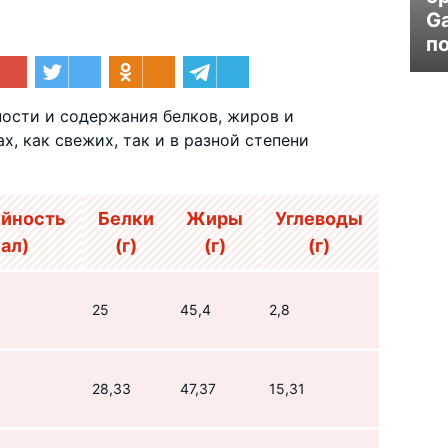
G
п
ости и содержания белков, жиров и
х, как свежих, так и в разной степени
йность
Белки
Жиры
Углеводы
ал)
(г)
(г)
(г)
25
45,4
2,8
28,33
47,37
15,31