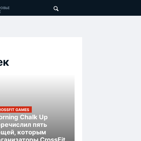
ОВЬЕ
ек
ROSSFIT GAMES
rning Chalk Up
еречислил пять
ещей, которым
ганизаторы CrossFit