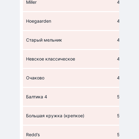
Miller
45
Hoegaarden
45
Старый мельник
46
Невское классическое
46
Очаково
46
Балтика 4
54
Большая кружка (крепкое)
54
Redd’s
56