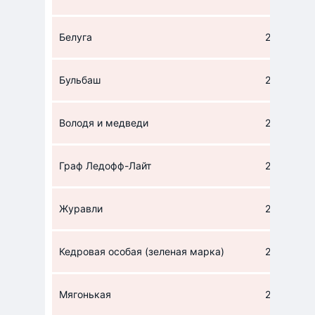
Белуга
224
Бульбаш
224,9
Володя и медведи
224
Граф Ледофф-Лайт
220
Журавли
224
Кедровая особая (зеленая марка)
224
Мягонькая
235