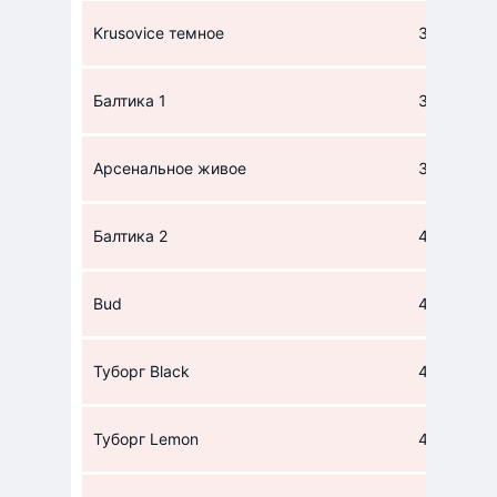
Krusovice темное
36
Балтика 1
39
Арсенальное живое
39
Балтика 2
40
Bud
40
Туборг Black
41
Туборг Lemon
41