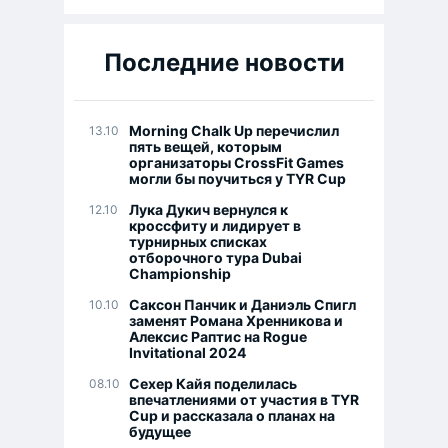
Последние новости
Morning Chalk Up перечислил
13.10
пять вещей, которым
организаторы CrossFit Games
могли бы поучиться у TYR Cup
Лука Дукич вернулся к
12.10
кроссфиту и лидирует в
турнирных списках
отборочного тура Dubai
Championship
Саксон Панчик и Даниэль Спигл
10.10
заменят Романа Хренникова и
Алексис Раптис на Rogue
Invitational 2024
Сехер Кайя поделилась
08.10
впечатлениями от участия в TYR
Cup и рассказала о планах на
будущее