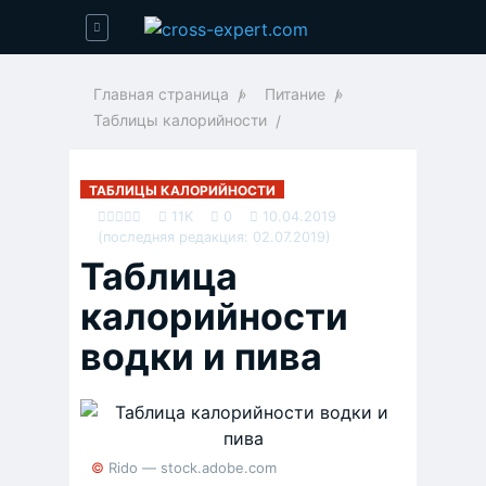
Главная страница
»
Питание
»
Таблицы калорийности
ТАБЛИЦЫ КАЛОРИЙНОСТИ
11K
0
10.04.2019
(последняя редакция: 02.07.2019)
Таблица
калорийности
водки и пива
© Rido — stock.adobe.com