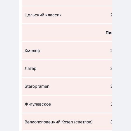
Цельский классик
233,3
Пиво
Хмелеф
26
Лагер
33
Staropramen
35
Жигулевское
36
Велкопоповецкий Козел (светлое)
36