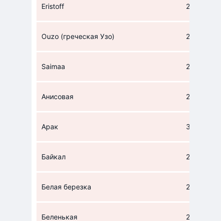
Eristoff
224
Ouzo (греческая Узо)
224,5
Saimaa
224
Анисовая
224,5
Арак
302
Байкал
224
Белая березка
224
Беленькая
224