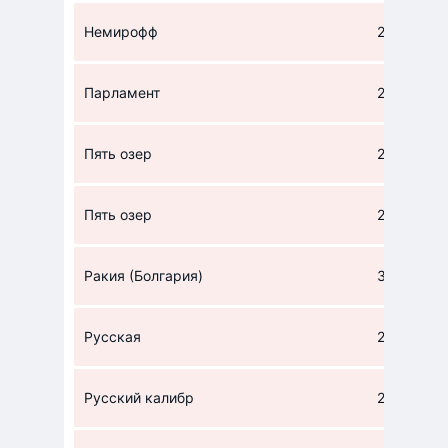
Немирофф
221
Парламент
220
Пять озер
220
Пять озер
224
Ракия (Болгария)
302
Русская
224
Русский калибр
225