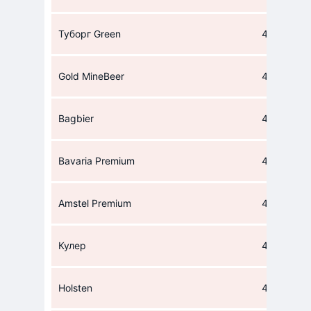
Туборг Green
42
Gold MineBeer
42
Bagbier
42
Bavaria Premium
42
Amstel Premium
42
Кулер
43
Holsten
43