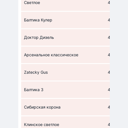
Светлое
41
Балтика Кулер
41
Доктор Дизель
41
Арсенальное классическое
41
Zatecky Gus
41
Балтика 3
42
Сибирская корона
42
Клинское светлое
42