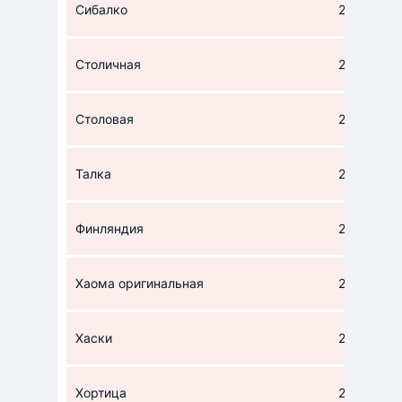
Сибалко
252
Столичная
224
Столовая
224,4
Талка
224
Финляндия
222
Хаома оригинальная
224
Хаски
224
Хортица
221