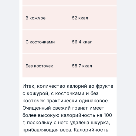
0,9 
В кожуре
52 ккал
отсу
1 г 
С косточками
56,4 ккал
угле
0,8 
Без косточек
58,7 ккал
угле
Итак, количество калорий во фрукте
с кожурой, с косточками и без
косточек практически одинаковое.
Очищенный свежий гранат имеет
более высокую калорийность на 100
г, поскольку с него удалена шкурка,
прибавляющая веса. Калорийность