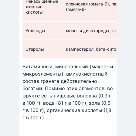
Ненасыщенные
олеиновая (омега-9), пальмитоле
жирные
(омега-6)
кислоты
Углеводы
моно- и дисахариды, глюкоза, са
Стеролы
кампестерол, бета-ситостерол
Витаминный, минеральный (макро- и
микроэлементы), аминокислотный
состав граната действительно
богатый. Помимо этих элементов, во
фрукте есть пищевые волокна (0,9 г
в 100 г), вода (81 г в 100 г), зола (0,5
г в 100 г), органические кислоты (1,8
г в 100 г).