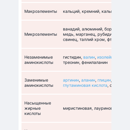
Макроэлементы
кальций, кремний, кальций, сера
ванадий, алюминий, бор, кобальт,
Микроэлементы
медь, марганец, рубидий, никель
свинец, таллий хром, фтор, цинк
Незаменимые
гистидин,
валин
,
изолейцин
,
лейц
аминокислоты
треонин, фенилаланин
Заменимые
аргинин
,
аланин
,
глицин
,
аспараг
аминокислоты
глутаминовая кислота
, серин,
ти
Насыщенные
жирные
миристиновая, лауриновая, паль
кислоты