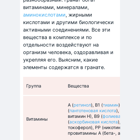
витаминами, минералами,
аминокислотами
, жирными
кислотами и другими биологически
активными соединениями. Все эти
вещества в комплексе и по
отдельности воздействуют на
организм человека, оздоравливая и
укрепляя его. Выясним, какие
элементы содержатся в гранате.
Группа
Вещества
А (
ретинол
), В1 (
тиамин
), В2 (
риб
(
пантотеновая кислота
), В6 (
пири
витамин Н), В9 (
фолиевая кислот
Витамины
(
аскорбиновая кислота
), D (
эрго
токоферол), РР (никотиновая кисл
провитамины А (бета-, альфа-ка