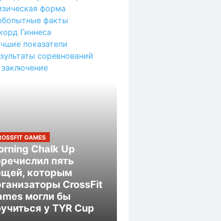
зическая форма
бопытные факты
корд Гиннеса
чшие показатели
зультаты соревнований
 заключение
ROSSFIT GAMES
rning Chalk Up
еречислил пять
ещей, которым
ганизаторы CrossFit
ames могли бы
оучиться у TYR Cup