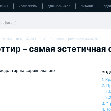
НЕНИЯ
КОМПЛЕКСЫ
ДЛЯ НОВИЧКОВ
ПИТАНИЕ
ЗДО
оссфита
15K
0
29.11.2017
(последняя редакция: 03.07.2019)
ттир – самая эстетичная
СОД
Кр
Пр
"Т
То