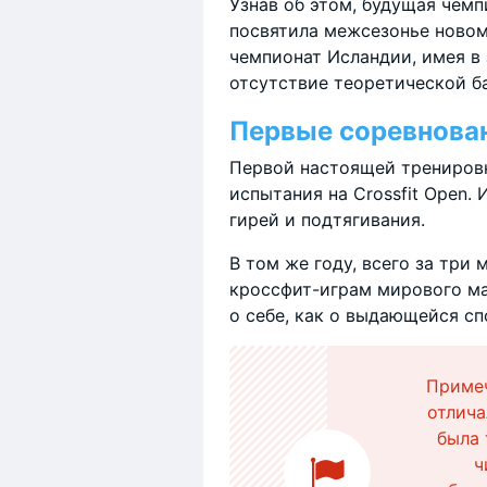
Узнав об этом, будущая чемп
посвятила межсезонье новому
чемпионат Исландии, имея в 
отсутствие теоретической б
Первые соревнова
Первой настоящей трениров
испытания на Crossfit Оpen.
гирей и подтягивания.
В том же году, всего за три
кроссфит-играм мирового ма
о себе, как о выдающейся с
Примеч
отлича
была 
ч