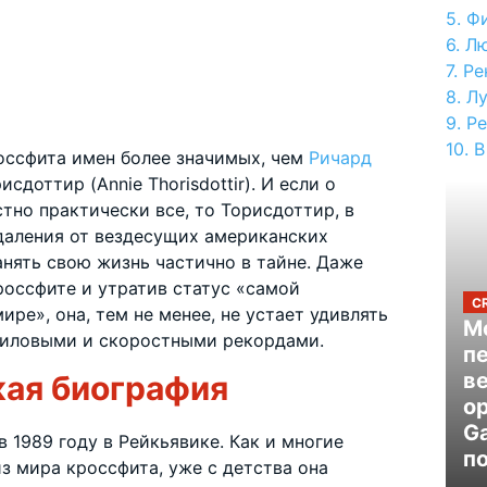
Фи
Лю
Ре
Лу
Ре
В
оссфита имен более значимых, чем
Ричард
доттир (Annie Thorisdottir). И если о
тно практически все, то Торисдоттир, в
удаления от вездесущих американских
анять свою жизнь частично в тайне. Даже
россфите и утратив статус «самой
C
ре», она, тем не менее, не устает удивлять
Mo
силовыми и скоростными рекордами.
п
в
кая биография
ор
G
 1989 году в Рейкьявике. Как и многие
п
з мира кроссфита, уже с детства она