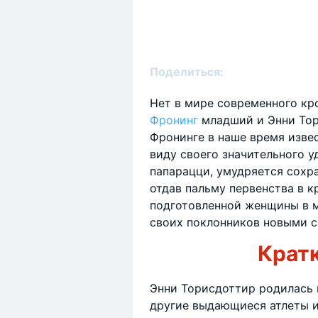
Поделиться:
Нет в мире современного кр
Фронинг
младший и Энни Торис
Фронинге в наше время извес
виду своего значительного 
папарацци, умудряется сохр
отдав пальму первенства в к
подготовленной женщины в ми
своих поклонников новыми 
Крат
Энни Торисдоттир родилась в
другие выдающиеся атлеты и