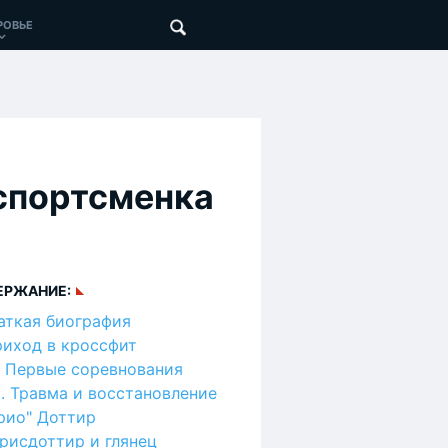
РОВЬЕ
 спортсменка
ЕРЖАНИЕ:
аткая биография
иход в кроссфит
Первые соревнования
Травма и восстановление
рио" Доттир
рисдоттир и глянец