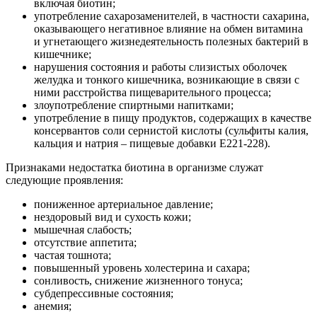
включая биотин;
употребление сахарозаменителей, в частности сахарина,
оказывающего негативное влияние на обмен витамина
и угнетающего жизнедеятельность полезных бактерий в
кишечнике;
нарушения состояния и работы слизистых оболочек
желудка и тонкого кишечника, возникающие в связи с
ними расстройства пищеварительного процесса;
злоупотребление спиртными напитками;
употребление в пищу продуктов, содержащих в качестве
консервантов соли сернистой кислоты (сульфиты калия,
кальция и натрия – пищевые добавки E221-228).
Признаками недостатка биотина в организме служат
следующие проявления:
пониженное артериальное давление;
нездоровый вид и сухость кожи;
мышечная слабость;
отсутствие аппетита;
частая тошнота;
повышенный уровень холестерина и сахара;
сонливость, снижение жизненного тонуса;
субдепрессивные состояния;
анемия;