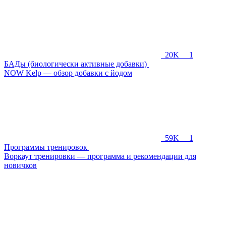
20K
1
БАДы (биологически активные добавки)
NOW Kelp — обзор добавки с йодом
59K
1
Программы тренировок
Воркаут тренировки — программа и рекомендации для
новичков