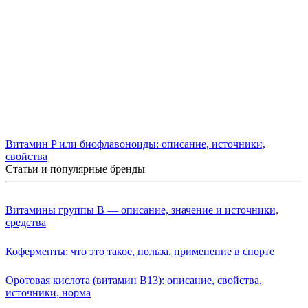
Витамин P или биофлавоноиды: описание, источники,
свойства
Статьи и популярные бренды
Витамины группы B — описание, значение и источники,
средства
Коферменты: что это такое, польза, применение в спорте
Оротовая кислота (витамин B13): описание, свойства,
источники, норма