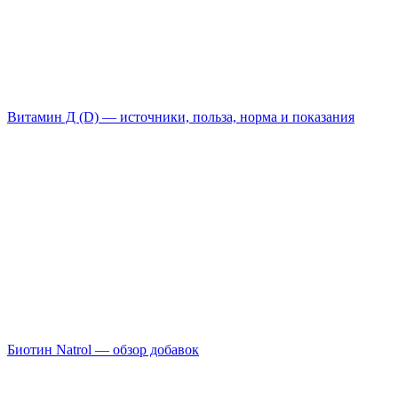
Витамин Д (D) — источники, польза, норма и показания
Биотин Natrol — обзор добавок