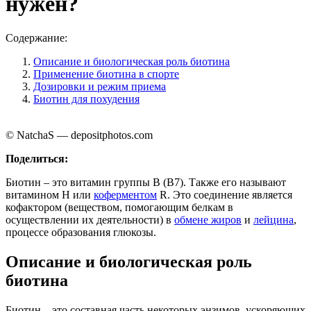
нужен?
Содержание:
Описание и биологическая роль биотина
Применение биотина в спорте
Дозировки и режим приема
Биотин для похудения
© NatchaS — depositphotos.com
Поделиться:
Биотин – это витамин группы B (B7). Также его называют
витамином H или
коферментом
R. Это соединение является
кофактором (веществом, помогающим белкам в
осуществлении их деятельности) в
обмене жиров
и
лейцина
,
процессе образования глюкозы.
Описание и биологическая роль
биотина
Биотин – это составная часть некоторых энзимов, ускоряющих