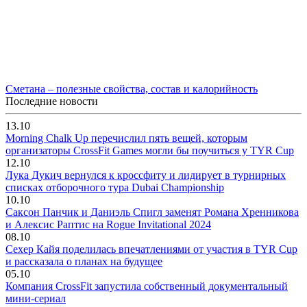
Сметана – полезные свойства, состав и калорийность
Последние новости
13.10
Morning Chalk Up перечислил пять вещей, которым
организаторы CrossFit Games могли бы поучиться у TYR Cup
12.10
Лука Дукич вернулся к кроссфиту и лидирует в турнирных
списках отборочного тура Dubai Championship
10.10
Саксон Панчик и Даниэль Спигл заменят Романа Хренникова
и Алексис Раптис на Rogue Invitational 2024
08.10
Сехер Кайя поделилась впечатлениями от участия в TYR Cup
и рассказала о планах на будущее
05.10
Компания CrossFit запустила собственный документальный
мини-сериал