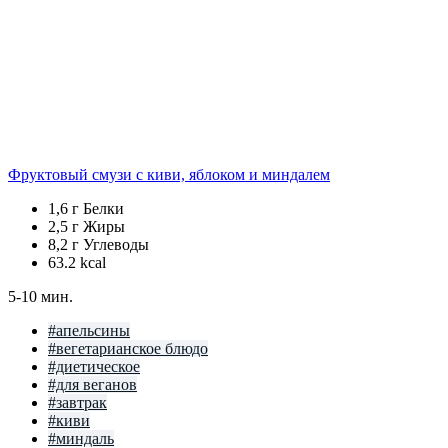
Фруктовый смузи с киви, яблоком и миндалем
1,6 г
Белки
2,5 г
Жиры
8,2 г
Углеводы
63.2
kcal
5-10 мин.
#апельсины
#вегетарианское блюдо
#диетическое
#для веганов
#завтрак
#киви
#миндаль