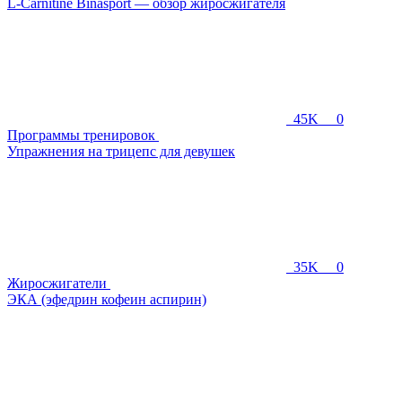
L-Carnitine Binasport — обзор жиросжигателя
45K
0
Программы тренировок
Упражнения на трицепс для девушек
35K
0
Жиросжигатели
ЭКА (эфедрин кофеин аспирин)