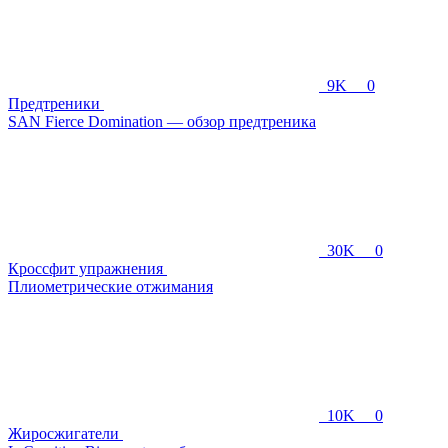
9K
0
Предтреники
SAN Fierce Domination — обзор предтреника
30K
0
Кроссфит упражнения
Плиометрические отжимания
10K
0
Жиросжигатели