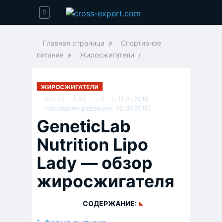
Главная страница
»
Спортивное
питание
»
Жиросжигатели
ЖИРОСЖИГАТЕЛИ
8K
0
11.01.2019
(последняя редакция: 02.07.2019)
GeneticLab
Nutrition Lipo
Lady — обзор
жиросжигателя
СОДЕРЖАНИЕ: