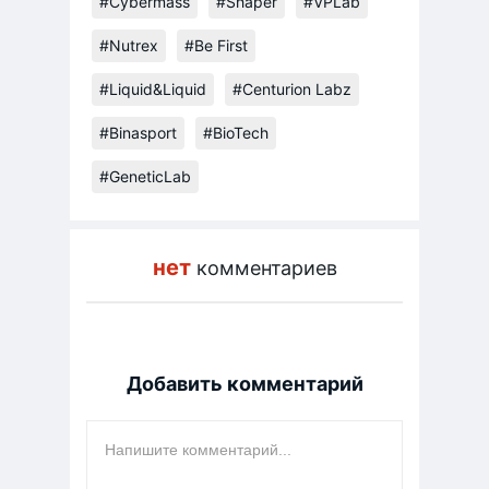
#Cybermass
#Shaper
#VPLab
#Nutrex
#Be First
#Liquid&Liquid
#Centurion Labz
#Binasport
#BioTech
#GeneticLab
нет
комментариев
Добавить комментарий