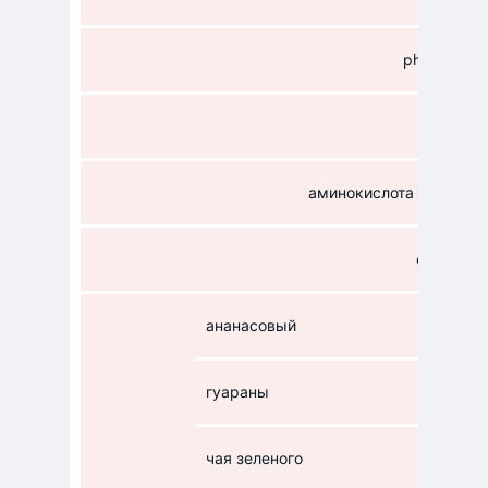
phosphorus
ferrum
аминокислота карнитин
coffeinum
ананасовый
гуараны
чая зеленого