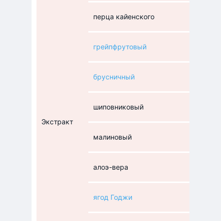
перца кайенского
грейпфрутовый
брусничный
шиповниковый
Экстракт
малиновый
алоэ-вера
ягод Годжи