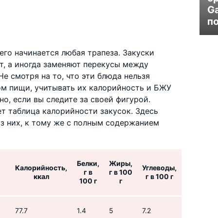
G
п
сего начинается любая трапеза. Закуски
т, а иногда заменяют перекусы между
е смотря на то, что эти блюда нельзя
м пищи, учитывать их калорийность и БЖУ
но, если вы следите за своей фигурой.
т таблица калорийности закусок. Здесь
з них, к тому же с полным содержанием
Белки,
Жиры,
Калорийность,
Углеводы,
г в
г в 100
ккал
г в 100 г
100 г
г
77.7
1.4
5
7.2