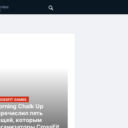
ОВЬЕ
ROSSFIT GAMES
rning Chalk Up
еречислил пять
ещей, которым
ганизаторы CrossFit