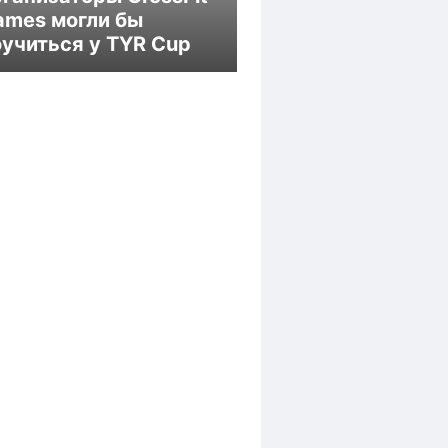
ames могли бы
оучиться у TYR Cup