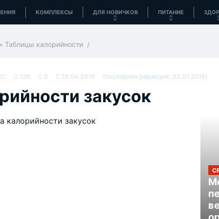
ЕНИЯ
КОМПЛЕКСЫ
ДЛЯ НОВИЧКОВ
ПИТАНИЕ
ЗДОР
»
Таблицы калорийности
12K
0
19.04.2019
(последняя редакция: 02.07.2019)
рийности закусок
C
Mo
п
в
ор