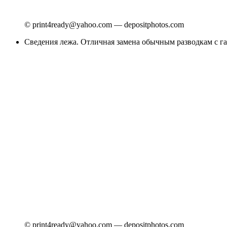
© print4ready@yahoo.com — depositphotos.com
Сведения лежа. Отличная замена обычным разводкам с г
© print4ready@yahoo.com — depositphotos.com