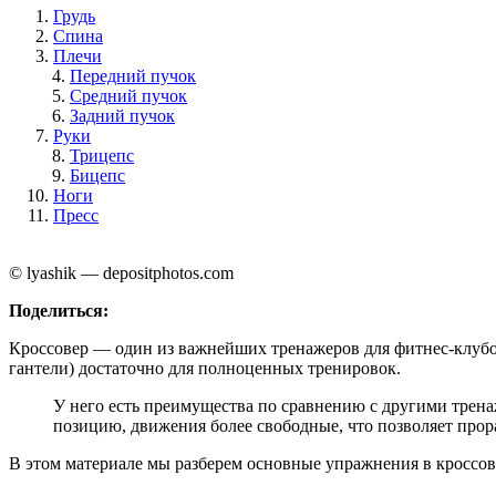
Грудь
Спина
Плечи
Передний пучок
Средний пучок
Задний пучок
Руки
Трицепс
Бицепс
Ноги
Пресс
© lyashik — depositphotos.com
Поделиться:
Кроссовер — один из важнейших тренажеров для фитнес-клубо
гантели) достаточно для полноценных тренировок.
У него есть преимущества по сравнению с другими трен
позицию, движения более свободные, что позволяет про
В этом материале мы разберем основные упражнения в кроссо