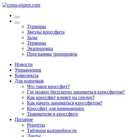
Турниры
Звезды кроссфита
Залы
Термины
Экипировка
Программы тренировок
Новости
Упражнения
Комплексы
Для новичков
Что такое кроссфит?
Где можно бесплатно заниматься кроссфитом?
Как кроссфит влияет на сердце?
Как начать заниматься кроссфитом?
Кроссфит для начинающих
Травматизм в кроссфите
Питание
Рецепты
Таблицы калорийности
Диеты