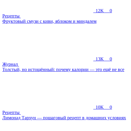
12K
0
Рецепты
Фруктовый смузи с киви, яблоком и миндалем
13K
0
Журнал
Толстый, но истощённый: почему калории — это ещё не все
10K
0
Рецепты
Лимонад Тархун — пошаговый рецепт в домашних условиях