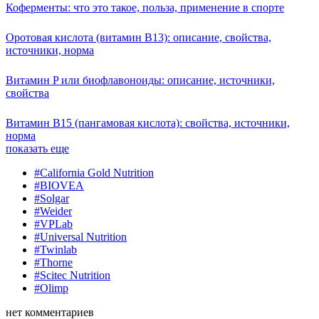
Коферменты: что это такое, польза, применение в спорте
Оротовая кислота (витамин B13): описание, свойства,
источники, норма
Витамин P или биофлавоноиды: описание, источники,
свойства
Витамин B15 (пангамовая кислота): свойства, источники,
норма
показать еще
#California Gold Nutrition
#BIOVEA
#Solgar
#Weider
#VPLab
#Universal Nutrition
#Twinlab
#Thorne
#Scitec Nutrition
#Olimp
нет
комментариев