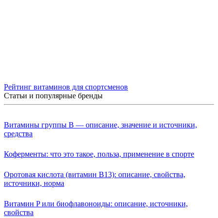
Рейтинг витаминов для спортсменов
Статьи и популярные бренды
Витамины группы B — описание, значение и источники,
средства
Коферменты: что это такое, польза, применение в спорте
Оротовая кислота (витамин B13): описание, свойства,
источники, норма
Витамин P или биофлавоноиды: описание, источники,
свойства