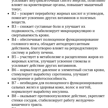
усиливает внутриклеточный синтез энергии, позитивно
влияет на кроветворные органы, повышает мышечный
тонус.
B2 – ускоряет переработку жирных кислот и углеводов,
помогает усвоению других витаминов и полезных
веществ.
B3 – снижает суставные боли и улучшает их
подвижность, стабилизирует микроциркуляцию и
свертываемость крови.
B4 – обеспечивает полноценное функционирование
головного мозга, обладает антидепрессантным
действием, благотворно влияет на репродуктивную
систему и работу печени.
B5 – участвует в метаболизме и расщеплении жиров из
жировых клеток, улучшает усвоение глюкозы и
усиливает действие других витаминов.
B6 – нормализует давление и элементный состав крови,
стимулирует выработку серотонина, улучшает
настроение и работоспособность.
B7 – необходим для полноценного функционирования
сальных желез и здоровья кожи, волос и ногтей,
нормализует выработку инсулина.
B8 – оказывает противоопухолевое действие, укрепляет
стенки сосудов, стабилизирует работу желудочно-
кишечного тракта.