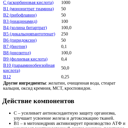
C (аскорбиновая кислота)
1000
B1 (мононитрат тиамина)
50
B2 (рибофлавин)
50
B3 (ниацинамид)
100
B4 (холина битартрат)
100,0
B5 (дикальцияпантотенат)
250
B6 (пиридоксин)
50
B7 (биотин)
0,1
B8 (инозитол)
100,0
B9 (фолиевая кислота)
0,4
B10 (парааминобензойная
50,0
кислота)
B12
0,25
Другие ингредиенты
: желатин, очищенная вода, стеарат
кальция, оксид кремния, MCT, кросповидон.
Действие компонентов
C – усиливает антиоксидантную защиту организма,
улучшает усвоение железа и детоксикацию тканей.
B1 – в митохондриях активизирует производство АТФ и