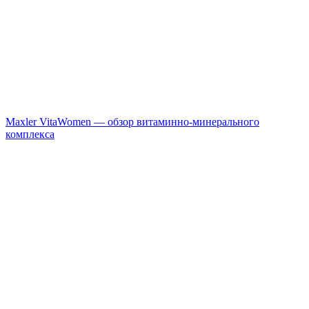
Maxler VitaWomen — обзор витаминно-минерального
комплекса