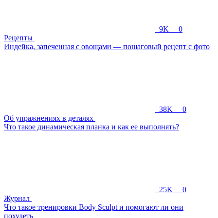
9K
0
Рецепты
Индейка, запеченная с овощами — пошаговый рецепт с фото
38K
0
Об упражнениях в деталях
Что такое динамическая планка и как ее выполнять?
25K
0
Журнал
Что такое тренировки Body Sculpt и помогают ли они
похудеть