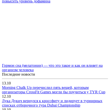
повысить уровень дофамина
Гормон сна (мелатонин) — что это такое и как он влияет на
организм человека
Последние новости
13.10
Morning Chalk Up перечислил пять вещей, которым
организаторы CrossFit Games могли бы поучиться у TYR Cup
12.10
Лука Дукич вернулся к кроссфиту и лидирует в турнирных
списках отборочного тура Dubai Championship
10.10