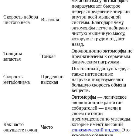
метаболизма у эктоморфов
подразумевает быстрое
перераспределение энергии
Скорость набора
внутри всей мышечной
Высокая
чистого веса
системы. Благодаря чему
эктоморфы легче набирают
чистую мышечную массу,
которую с трудом отдают
назад.
Эволюционно эктоморфы не
Толщина
Тонкая
предназначены к серьезным
запястья
физическим нагрузкам.
Постоянный доступ к еде, а
также интенсивные
Скорость
Предельно
нагрузки подразумевают
метаболизма
высокая
большую скорость обмена
веществ.
Эктоморфы — логическое
эволюционное развитие
собирателей — имели в
своем питании
преимущественно углеводы,
Как часто
которые имеют высокий
Часто
ощущаете голод
гликемический индекс
. Это
ускорило обменные