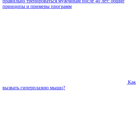
правильно тренироваться мужчинам после 40 лет: общие
принципы и примеры программ
Как
вызвать гиперплазию мышц?