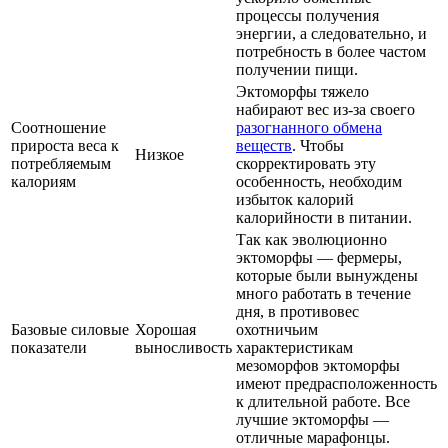
процессы получения
энергии, а следовательно, и
потребность в более частом
получении пищи.
Эктоморфы тяжело
набирают вес из-за своего
Соотношение
разогнанного обмена
прироста веса к
веществ
. Чтобы
Низкое
потребляемым
скорректировать эту
калориям
особенность, необходим
избыток калорий
калорийности в питании.
Так как эволюционно
эктоморфы — фермеры,
которые были вынуждены
много работать в течение
дня, в противовес
Базовые силовые
Хорошая
охотничьим
показатели
выносливость
характеристикам
мезоморфов эктоморфы
имеют предрасположенность
к длительной работе. Все
лучшие эктоморфы —
отличные марафонцы.