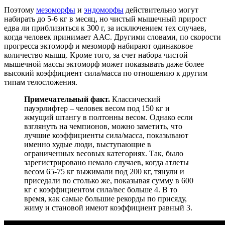
Поэтому
мезоморфы
и
эндоморфы
действительно могут
набирать до 5-6 кг в месяц, но чистый мышечный прирост
едва ли приблизиться к 300 г, за исключением тех случаев,
когда человек принимает ААС. Другими словами, по скорости
прогресса эктоморф и мезоморф набирают одинаковое
количество мышц. Кроме того, за счет набора чистой
мышечной массы эктоморф может показывать даже более
высокий коэффициент сила/масса по отношению к другим
типам телосложения.
Примечательный факт.
Классический
пауэрлифтер – человек весом под 150 кг и
жмущий штангу в полтонны весом. Однако если
взглянуть на чемпионов, можно заметить, что
лучшие коэффициенты сила/масса, показывают
именно худые люди, выступающие в
ограниченных весовых категориях. Так, было
зарегистрировано немало случаев, когда атлеты
весом 65-75 кг выжимали под 200 кг, тянули и
приседали по столько же, показывая сумму в 600
кг с коэффициентом сила/вес больше 4. В то
время, как самые большие рекорды по присяду,
жиму и становой имеют коэффициент равный 3.