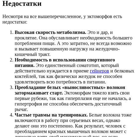
Недостатки
Несмотря на все вышеперечисленное, у эктоморфов есть
недостатки:
Высокая скорость метаболизма.
Это и дар, и
проклятие. Она обуславливает необходимость большего
потребления пищи. А это затратно, не всегда возможно
и вызывает повышенную нагрузку на желудочно-
кишечный тракт.
Необходимость в использовании спортивного
питания.
Это единственный соматотип, который
действительно нуждается в приеме
гейнеров
и белковых
коктейлей, так как физически желудок не способен
удовлетворить всю потребность в питании.
Преобладание белых «выносливостных» волокон
затормаживает старт.
Эктоморфам тяжело взять свои
первые рубежи, так как гиперплазия еще не началась, а
гипертрофия не способна обеспечить достаточный
рычаг.
Частые травмы на тренировках.
Белые волокна тоже
включаются в работу при серьезных весах, однако
делают они это постепенно. Как результат, человек с
преобладанием красных мышечных волокон может с
легкостью взять свой максимальный вес, но если