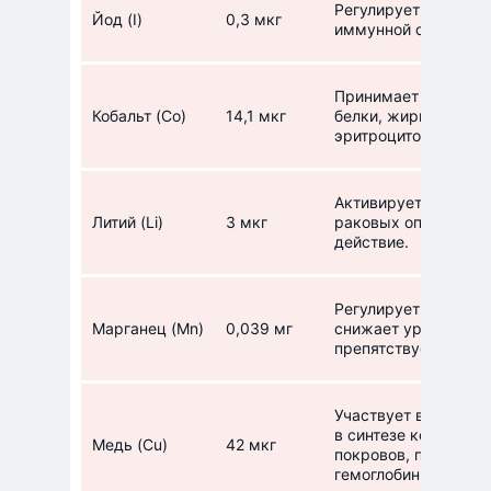
Регулирует обмен в
Йод (I)
0,3 мкг
иммунной системы.
Принимает участие 
Кобальт (Co)
14,1 мкг
белки, жиры и угле
эритроцитов, норма
Активирует фермент
Литий (Li)
3 мкг
раковых опухолей, 
действие.
Регулирует процесс
Марганец (Mn)
0,039 мг
снижает уровень хо
препятствует отлож
Участвует в образо
в синтезе коллагена
Медь (Cu)
42 мкг
покровов, помогает 
гемоглобин.