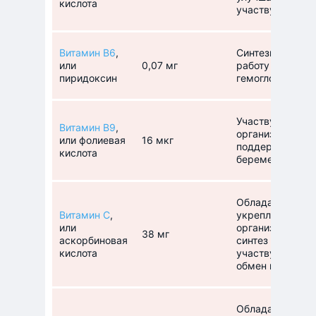
кислота
участвует в фо
Витамин В6
,
Синтезирует ну
или
0,07 мг
работу нервной
пиридоксин
гемоглобина, у
Участвует в фо
Витамин В9
,
организма, в си
или фолиевая
16 мкг
поддерживает н
кислота
беременности и
Обладает антио
Витамин С
,
укрепляет имму
или
организм от бак
38 мг
аскорбиновая
синтез гормоно
кислота
участвует в син
обмен веществ.
Обладает антио