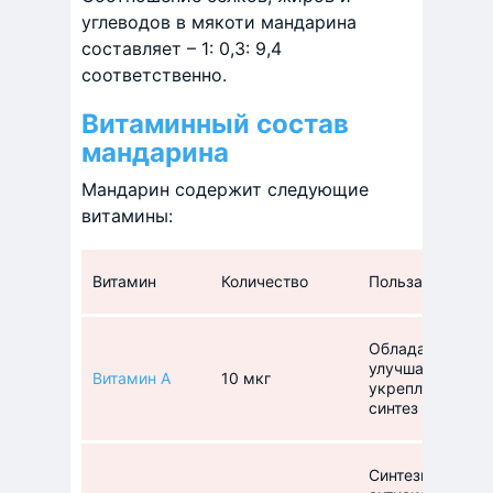
углеводов в мякоти мандарина
составляет – 1: 0,3: 9,4
соответственно.
Витаминный состав
мандарина
Мандарин содержит следующие
витамины:
Витамин
Количество
Польза для орг
Обладает антио
улучшает зрение
Витамин А
10 мкг
укрепляет имму
синтез белков,
Синтезирует вит