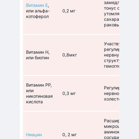
замедляет проц
Витамин Е
,
тонус сосудов 
или альфа-
0,2 мг
утомляемость о
котоферол
сахара в крови
раковых опухол
Участвует в уг
регулирует уров
Витамин Н,
0,8мкг
нервную систем
или биотин
структуру волос
гемоглобина, н
Витамин РР,
Регулирует лип
или
0,3 мг
нервной систем
никотиновая
холестерина в к
кислота
Расширяет сосу
микроциркуляци
аминокислот, н
Ниацин
0, 2 мг
сосудистой сис