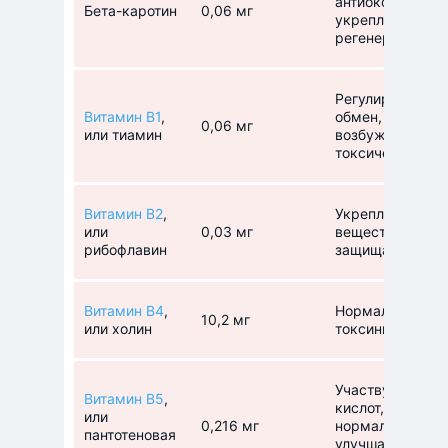
антиоксидантны
Бета-каротин
0,06 мг
укрепляет имму
регенерации ко
Регулирует угл
Витамин В1
,
обмен, способс
0,06 мг
или тиамин
возбуждения, з
токсических ве
Витамин В2
,
Укрепляет нерв
или
0,03 мг
веществ, участв
рибофлавин
защищает слизи
Витамин В4
,
Нормализует ра
10,2 мг
или холин
токсины, восста
Участвует в ок
Витамин В5
,
кислот, синтези
или
0,216 мг
нормализует ра
пантотеновая
улучшает состо