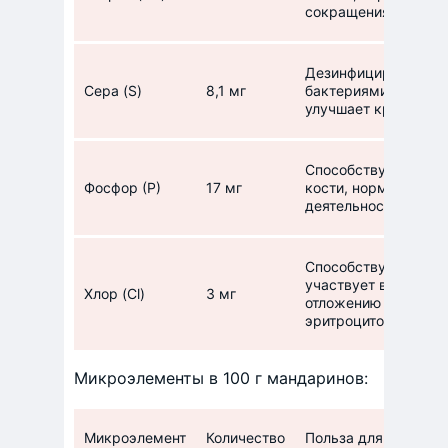
сокращения мышц, у
Дезинфицирует кров
Сера (S)
8,1 мг
бактериями, выводи
улучшает кровообр
Способствует образ
Фосфор (Р)
17 мг
кости, нормализует
деятельность.
Способствует вывед
участвует в липидн
Хлор (Cl)
3 мг
отложению жиров в 
эритроцитов.
Микроэлементы в 100 г мандаринов:
Микроэлемент
Количество
Польза для организ