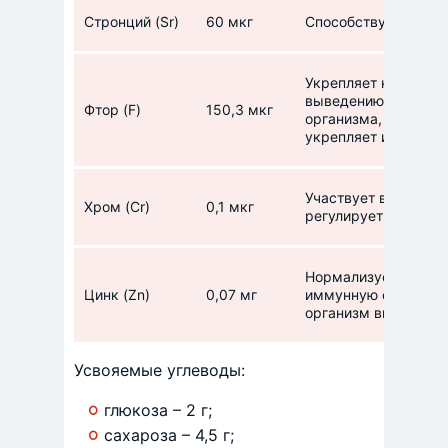
Стронций (Sr)
60 мкг
Способствует укреп
Укрепляет кости и з
выведению радикало
Фтор (F)
150,3 мкг
организма, стимулир
укрепляет иммуните
Участвует в углево
Хром (Cr)
0,1 мкг
регулирует уровень 
Нормализует уровен
Цинк (Zn)
0,07 мг
иммунную систему и
организм вирусов и 
Усвояемые углеводы:
глюкоза – 2 г;
сахароза – 4,5 г;