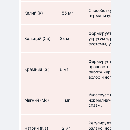
Способствует вывед
Калий (K)
155 мг
нормализует работу
Формирует костную 
Кальций (Ca)
35 мг
упругими, регулиру
системы, участвует
Формирует соединит
прочность и эласти
Кремний (Si)
6 мг
работу нервной сис
волос и ногтей.
Участвует в углево
Магний (Mg)
11 мг
нормализует уровен
спазм.
Регулирует кислотн
Натрий (Na)
12 мг
баланс, нормализуе