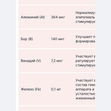
Нормализует процес
Алюминий (Al)
364 мкг
эпителиальной ткан
стимулирует работу
Улучшает прочность 
Бор (B)
140 мкг
формировании.
Участвует в липидн
Ванадий (V)
7,2 мкг
регулирует уровень 
стимулирует движен
Участвует в процесс
состав гемоглобина
Железо (Fe)
0,1 мг
аппарата и нервной 
усталостью и слабо
жизненный тонус.