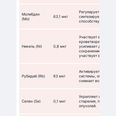
Регулирует фермент
Молибден
63,1 мкг
синтезирует витамин
(Mo)
способствует вывед
Участвует в актива
кроветворения, рег
Никель (Ni)
0,8 мкг
усиливает действие 
сохранению структу
участвует в кислор
Активирует фермент
Рубидий (Rb)
63 мкг
системы, обладает 
снимает воспаление
Укрепляет иммуните
Селен (Se)
0,1 мкг
старения, предотвр
опухолей.