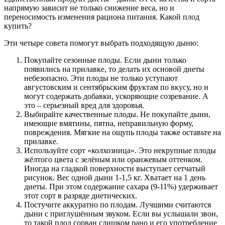
напрямую зависит не только снижение веса, но и
переносимость изменения рациона питания. Какой плод
купить?
Эти четыре совета помогут выбрать подходящую дыню:
Покупайте сезонные плоды. Если дыни только
появились на прилавке, то делать их основой диеты
небезопасно. Эти плоды не только уступают
августовским и сентябрьским фруктам по вкусу, но и
могут содержать добавки, ускоряющие созревание. А
это – серьезный вред для здоровья.
Выбирайте качественные плоды. Не покупайте дыни,
имеющие вмятины, пятна, неправильную форму,
повреждения. Мягкие на ощупь плоды также оставьте на
прилавке.
Используйте сорт «колхозница». Это некрупные плоды
жёлтого цвета с зелёным или оранжевым оттенком.
Иногда на гладкой поверхности выступает сетчатый
рисунок. Вес одной дыни 1-1,5 кг. Хватает на 1 день
диеты. При этом содержание сахара (9-11%) удерживает
этот сорт в разряде диетических.
Постучите аккуратно по плодам. Лучшими считаются
дыни с приглушённым звуком. Если вы услышали звон,
то такой плод сорван слишком рано и его употребление