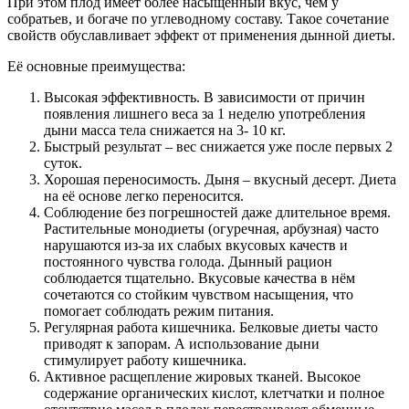
При этом плод имеет более насыщенный вкус, чем у
собратьев, и богаче по углеводному составу. Такое сочетание
свойств обуславливает эффект от применения дынной диеты.
Её основные преимущества:
Высокая эффективность. В зависимости от причин
появления лишнего веса за 1 неделю употребления
дыни масса тела снижается на 3- 10 кг.
Быстрый результат – вес снижается уже после первых 2
суток.
Хорошая переносимость. Дыня – вкусный десерт. Диета
на её основе легко переносится.
Соблюдение без погрешностей даже длительное время.
Растительные монодиеты (огуречная, арбузная) часто
нарушаются из-за их слабых вкусовых качеств и
постоянного чувства голода. Дынный рацион
соблюдается тщательно. Вкусовые качества в нём
сочетаются со стойким чувством насыщения, что
помогает соблюдать режим питания.
Регулярная работа кишечника. Белковые диеты часто
приводят к запорам. А использование дыни
стимулирует работу кишечника.
Активное расщепление жировых тканей. Высокое
содержание органических кислот, клетчатки и полное