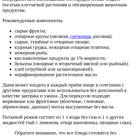
богатым клетчаткой растениям и обезжиренным животным
продуктам.
Рекомендуемые компоненты:
сырые фрукты;
отварные крупы (овсяная,
гречневая
, рисовая);
сырые, тушёные и отварные овощи;
куриная грудка, нежирная отварная телятина;
нежирная рыба;
кисломолочные продукты до 1% жирности;
бульоны (овощные и вторичный мясной или рыбный);
хлеб (отрубной или цельнозерновой);
нерафинированное растительное масло.
Дыня может входить в каждый приём пищи в сочетании с
другими продуктами или использоваться без дополнений в
качестве завтрака и ужина. Для перекусов подходят
морковные или фруктовые (яблочные, сливовые,
абрикосовые, дынные) чипсы высушенные без масла.
Питьевой режим состоит из 1 л воды без газа и 1 л других
жидкостей (чай с лимоном, отвар шиповника, овощные соки).
Обратите внимание, что все блюда готовятся без