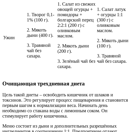
1. Салат из свежих
овощей огурцы +
1. Салат латук
1. Творог 0,1-
помидоры +
+ огурцы 1:1
1% (100 г).
болгарский перец
(300 г) с
2:2:1 (200 г) с
оливковым
2. Мякоть
оливковым
маслом.
дыни (400 г).
маслом.
Ужин
2. Мякоть дыни
3. Травяной
2. Мякоть дыни
(100 г).
чай без
(200 г).
сахара.
3. Травяной
3. Зелёный чай без
чай без сахара.
сахара.
Очищающая трехдневная диета
Цель такой диеты – освободить кишечник от шлаков и
токсинов. Это регулирует процесс пищеварения и становится
первым шагом к нормализации веса. Начинать день
необходимо со стакана воды с лимонным соком. Он
стимулирует работу кишечника.
Меню состоит из дыни и дополнительных разрешённых
ингредиентов в соотношении 1:1. Предпочтение отдают