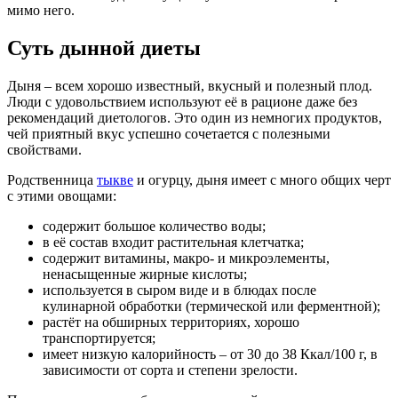
мимо него.
Суть дынной диеты
Дыня – всем хорошо известный, вкусный и полезный плод.
Люди с удовольствием используют её в рационе даже без
рекомендаций диетологов. Это один из немногих продуктов,
чей приятный вкус успешно сочетается с полезными
свойствами.
Родственница
тыкве
и огурцу, дыня имеет с много общих черт
с этими овощами:
содержит большое количество воды;
в её состав входит растительная клетчатка;
содержит витамины, макро- и микроэлементы,
ненасыщенные жирные кислоты;
используется в сыром виде и в блюдах после
кулинарной обработки (термической или ферментной);
растёт на обширных территориях, хорошо
транспортируется;
имеет низкую калорийность – от 30 до 38 Ккал/100 г, в
зависимости от сорта и степени зрелости.