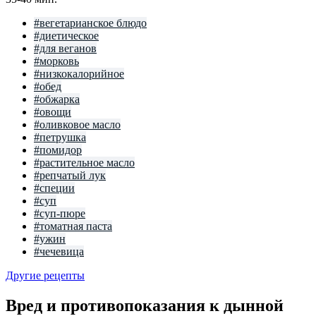
#вегетарианское блюдо
#диетическое
#для веганов
#морковь
#низкокалорийное
#обед
#обжарка
#овощи
#оливковое масло
#петрушка
#помидор
#растительное масло
#репчатый лук
#специи
#суп
#суп-пюре
#томатная паста
#ужин
#чечевица
Другие рецепты
Вред и противопоказания к дынной