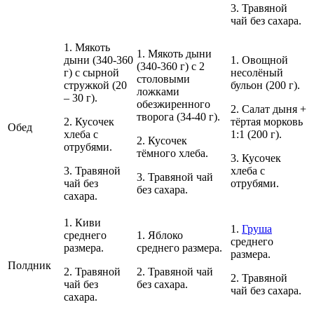
3. Травяной
чай без сахара.
1. Мякоть
1. Мякоть дыни
дыни (340-360
1. Овощной
(340-360 г) с 2
г) с сырной
несолёный
столовыми
стружкой (20
бульон (200 г).
ложками
– 30 г).
обезжиренного
2. Салат дыня +
творога (34-40 г).
2. Кусочек
тёртая морковь
Обед
хлеба с
1:1 (200 г).
2. Кусочек
отрубями.
тёмного хлеба.
3. Кусочек
3. Травяной
хлеба с
3. Травяной чай
чай без
отрубями.
без сахара.
сахара.
1. Киви
1.
Груша
среднего
1. Яблоко
среднего
размера.
среднего размера.
размера.
Полдник
2. Травяной
2. Травяной чай
2. Травяной
чай без
без сахара.
чай без сахара.
сахара.