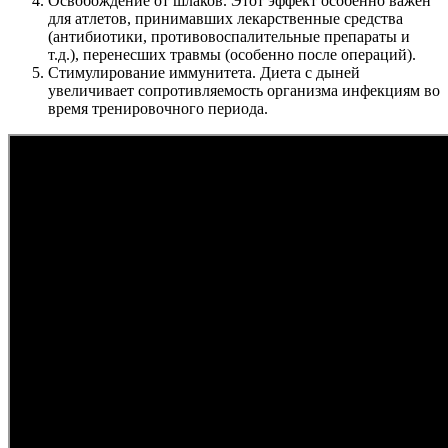
Освобождение от шлаков. Этот эффект особенно важен
для атлетов, принимавших лекарственные средства
(антибиотики, противовоспалительные препараты и
т.д.), перенесших травмы (особенно после операций).
Стимулирование иммунитета. Диета с дыней
увеличивает сопротивляемость организма инфекциям во
время тренировочного периода.