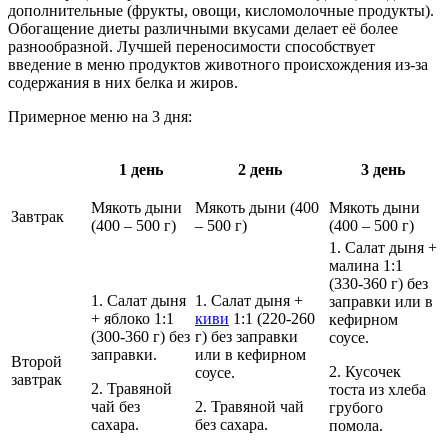
дополнительные (фрукты, овощи, кисломолочные продукты).
Обогащение диеты различными вкусами делает её более
разнообразной. Лучшей переносимости способствует
введение в меню продуктов животного происхождения из-за
содержания в них белка и жиров.
Примерное меню на 3 дня:
1 день
2 день
3 день
Мякоть дыни
Мякоть дыни (400
Мякоть дыни
Завтрак
(400 – 500 г)
– 500 г)
(400 – 500 г)
1. Салат дыня +
малина 1:1
(330-360 г) без
1. Салат дыня
1. Салат дыня +
заправки или в
+ яблоко 1:1
киви
1:1 (220-260
кефирном
(300-360 г) без
г) без заправки
соусе.
заправки.
или в кефирном
Второй
2. Кусочек
соусе.
завтрак
2. Травяной
тоста из хлеба
чай без
2. Травяной чай
грубого
сахара.
без сахара.
помола.