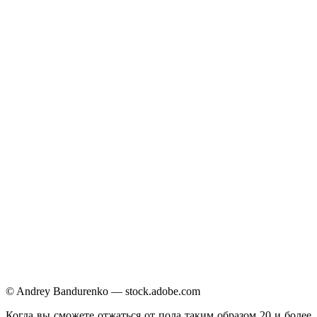
© Andrey Bandurenko — stock.adobe.com
Когда вы сможете отжаться от пола таким образом 20 и более