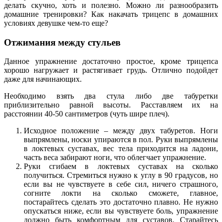
делать скучно, хоть и полезно. Можно ли разнообразить
домашние тренировки? Как накачать трицепс в домашних
условиях девушке чем-то еще?
Отжимания между стульев
Данное упражнение достаточно простое, кроме трицепса
хорошо нагружает и растягивает грудь. Отлично подойдет
даже для начинающих.
Необходимо взять два стула либо две табуретки
приблизительно равной высоты. Расставляем их на
расстоянии 40-50 сантиметров (чуть шире плеч).
Исходное положение – между двух табуретов. Ноги
выпрямлены, носки упираются в пол. Руки выпрямлены
в локтевых суставах, вес тела приходится на ладони,
часть веса забирают ноги, что облегчает упражнение.
Руки сгибаем в локтевых суставах на сколько
получиться. Стремиться нужно к углу в 90 градусов, но
если вы не чувствуете в себе сил, ничего страшного,
согните локти на сколько сможете, главное,
постарайтесь сделать это достаточно плавно. Не нужно
опускаться ниже, если вы чувствуете боль, упражнение
должно быть комфортным для суставов. Старайтесь