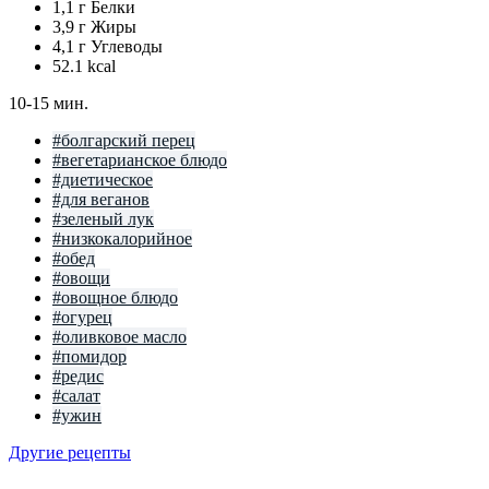
1,1 г
Белки
3,9 г
Жиры
4,1 г
Углеводы
52.1
kcal
10-15 мин.
#болгарский перец
#вегетарианское блюдо
#диетическое
#для веганов
#зеленый лук
#низкокалорийное
#обед
#овощи
#овощное блюдо
#огурец
#оливковое масло
#помидор
#редис
#салат
#ужин
Другие рецепты