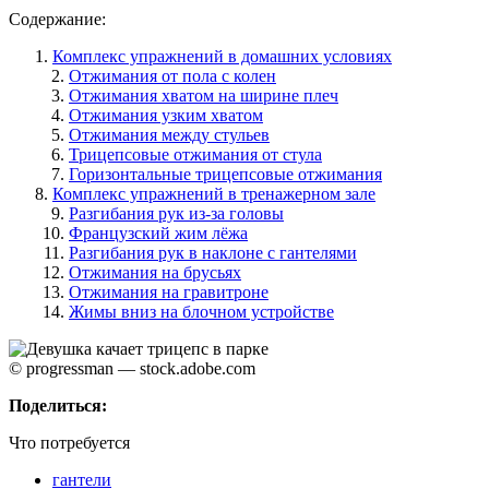
Содержание:
Комплекс упражнений в домашних условиях
Отжимания от пола с колен
Отжимания хватом на ширине плеч
Отжимания узким хватом
Отжимания между стульев
Трицепсовые отжимания от стула
Горизонтальные трицепсовые отжимания
Комплекс упражнений в тренажерном зале
Разгибания рук из-за головы
Французский жим лёжа
Разгибания рук в наклоне с гантелями
Отжимания на брусьях
Отжимания на гравитроне
Жимы вниз на блочном устройстве
© progressman — stock.adobe.com
Поделиться:
Что потребуется
гантели