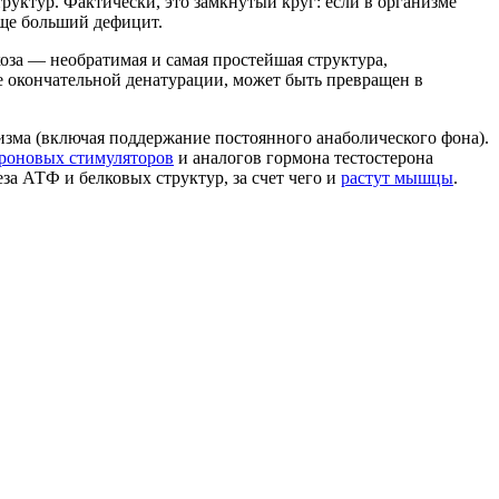
руктур. Фактически, это замкнутый круг: если в организме
еще больший дефицит.
коза — необратимая и самая простейшая структура,
се окончательной денатурации, может быть превращен в
изма (включая поддержание постоянного анаболического фона).
ероновых стимуляторов
и аналогов гормона тестостерона
за АТФ и белковых структур, за счет чего и
растут мышцы
.