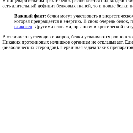
В пищеварительном тракте белок расщепляется под воздействие
есть длительный дефицит белковых тканей, то и новые белки н
Важный факт:
белки могут участвовать в энергетическо
которая превращается в энергию. В свою очередь белок,
гликоген
. Другими словами, организм в критической ситу
В отличие от углеводов и жиров, белки усваиваются ровно в т
Никаких протеиновых излишков организм не откладывает. Един
(анаболических стероидов). Первичная задача таких препаратов