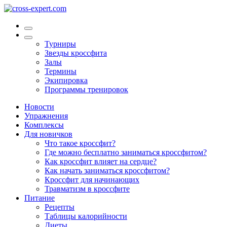
Турниры
Звезды кроссфита
Залы
Термины
Экипировка
Программы тренировок
Новости
Упражнения
Комплексы
Для новичков
Что такое кроссфит?
Где можно бесплатно заниматься кроссфитом?
Как кроссфит влияет на сердце?
Как начать заниматься кроссфитом?
Кроссфит для начинающих
Травматизм в кроссфите
Питание
Рецепты
Таблицы калорийности
Диеты