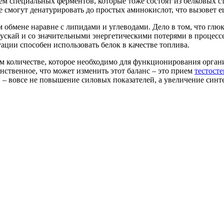
м специальных ферментов, которые тоже состоят из белковых ст
е смогут денатурировать до простых аминокислот, что вызовет 
м обмене наравне с липидами и углеводами. Дело в том, что глю
 пускай и со значительными энергетическими потерями в процес
ации способен использовать белок в качестве топлива.
ом количестве, которое необходимо для функционирования орган
ственное, что может изменить этот баланс – это прием
тестост
 – вовсе не повышение силовых показателей, а увеличение синте