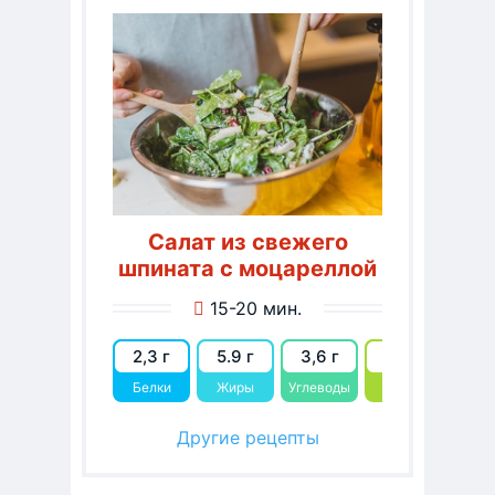
Салат из свежего
шпината с моцареллой
15-20 мин.
2,3 г
5.9 г
3,6 г
70.5
Белки
Жиры
Углеводы
kcal
Другие рецепты