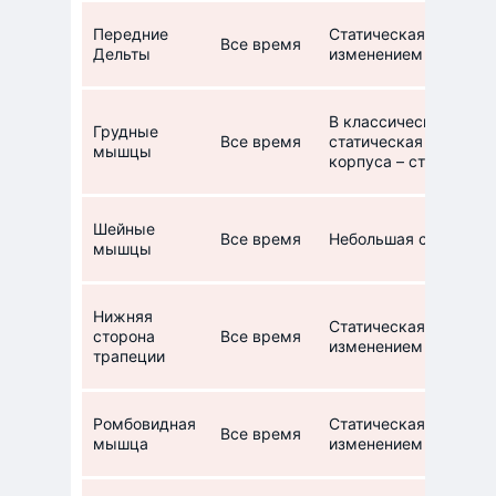
Передние
Статическая нагрузк
Все время
Дельты
изменением в виду о
В классическом вари
Грудные
Все время
статическая нагрузк
мышцы
корпуса – статодина
Шейные
Все время
Небольшая статическ
мышцы
Нижняя
Статическая нагрузк
сторона
Все время
изменением в виду о
трапеции
Ромбовидная
Статическая нагрузк
Все время
мышца
изменением в виду о