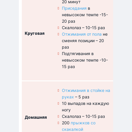
20 минут
Приседания
в
невысоком темпе -15-
20 раз
Скалолаз – 10-15 раз
Класси
Круговая
Отжимания от пола
не
вариац
сменяя позиции – 20
раз
Подтягивания в
невысоком темпе -10-
15 раз
Отжимания в стойке на
руках
– 5 раз
10 выпадов на каждую
ногу
Скалолаз – 10-15 раз
Домашняя
Станда
200
прыжков со
скакалкой