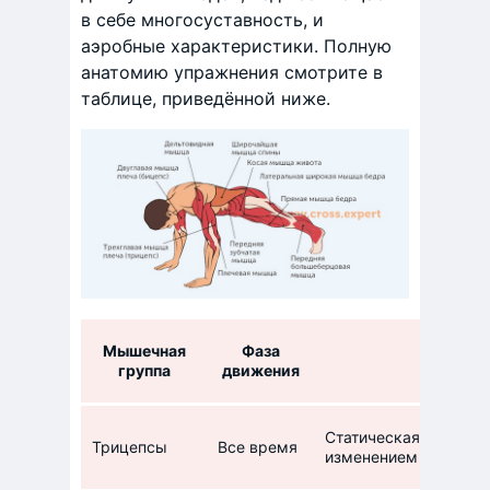
в себе многосуставность, и
аэробные характеристики. Полную
анатомию упражнения смотрите в
таблице, приведённой ниже.
Мышечная
Фаза
Р
группа
движения
Статическая нагрузк
Трицепсы
Все время
изменением в виду о