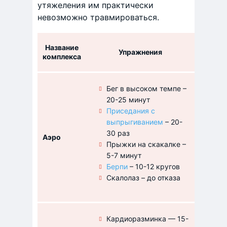
утяжеления им практически
невозможно травмироваться.
Название
Упражнения
По
комплекса
Бег в высоком темпе –
20-25 минут
Приседания с
выпрыгиванием
– 20-
Двуно
30 раз
Аэро
альпини
Прыжки на скакалке –
высоко
5-7 минут
Берпи
– 10-12 кругов
Скалолаз – до отказа
Кардиоразминка — 15-