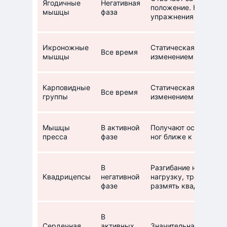
Ягодичные
Негативная
положение. Нагрузка
мышцы
фаза
упражнения и скорос
Икроножные
Статическая нагрузк
Все время
мышцы
изменением в виду о
Карповидные
Статическая нагрузк
Все время
группы
изменением в виду о
Мышцы
В активной
Получают основную н
пресса
фазе
ног ближе к корпусу
В
Разгибание ноги с у
Квадрицепсы
негативной
нагрузку, тренирует 
фазе
размять квадрицепсы
В
Сердечная
активных
Значительная нагрузк