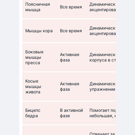
Поясничная
Динамическая нагруз
Все время
мышца
акцентирования во 
Динамическая нагруз
Мышцы кора
Все время
акцентирования во 
Боковые
Активная
Динамическое акцент
мышцы
фаза
корпуса в стороны
пресса
Косые
Активная
Динамическое акцен
мышцы
фаза
упражнении
живота
Бицепс
В активной
Помогает подтянуть н
бедра
фазе
небольшая, но акцен
Отвечает за распрямл