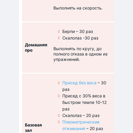
Выполнять на скорость.
Берпи – 30 раз
Скалолаз -30 раз
Домашняя
С пово
Выполнять по кругу, до
про
корпус
полного отказа в одном из
упражнений.
Присед без веса
– 30
раз
Присед с 30% веса в
быстром темпе 10-12
раз
Скалолаз – 20 раз
Плиометрические
Базовая
Любой 
отжимания
– 20 раз
зал