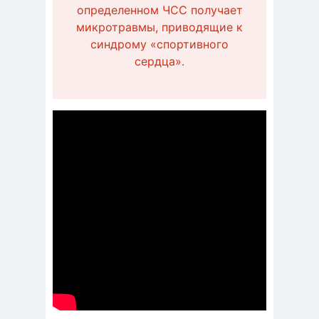
определенном ЧСС получает
микротравмы, приводящие к
синдрому «спортивного
сердца».