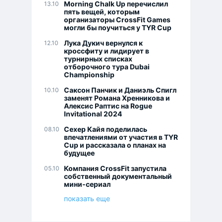
Morning Chalk Up перечислил
13.10
пять вещей, которым
организаторы CrossFit Games
могли бы поучиться у TYR Cup
Лука Дукич вернулся к
12.10
кроссфиту и лидирует в
турнирных списках
отборочного тура Dubai
Championship
Саксон Панчик и Даниэль Спигл
10.10
заменят Романа Хренникова и
Алексис Раптис на Rogue
Invitational 2024
Сехер Кайя поделилась
08.10
впечатлениями от участия в TYR
Cup и рассказала о планах на
будущее
Компания CrossFit запустила
05.10
собственный документальный
мини-сериал
показать еще