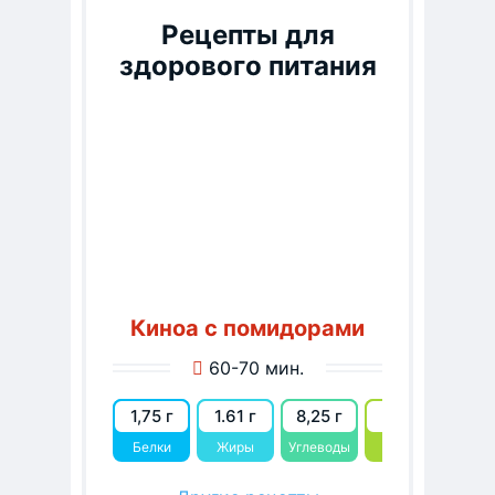
Рецепты для
здорового питания
Киноа с помидорами
60-70 мин.
1,75 г
1.61 г
8,25 г
52
Белки
Жиры
Углеводы
kcal