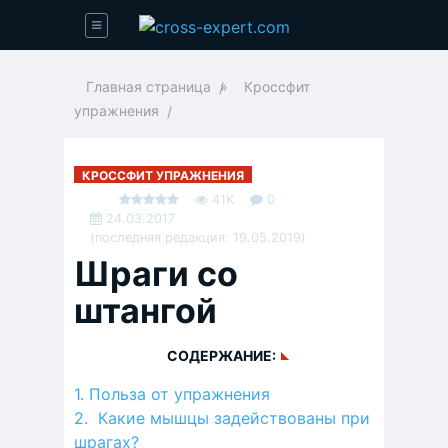
Главная страница
»
Кроссфит
упражнения
КРОССФИТ УПРАЖНЕНИЯ
41K
0
24.03.2017
(последняя редакция: 19.05.2019)
Шраги со
штангой
СОДЕРЖАНИЕ:
Польза от упражнения
Какие мышцы задействованы при
шрагах?