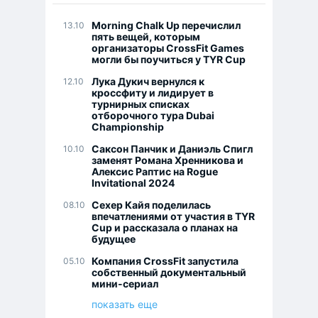
Morning Chalk Up перечислил
13.10
пять вещей, которым
организаторы CrossFit Games
могли бы поучиться у TYR Cup
Лука Дукич вернулся к
12.10
кроссфиту и лидирует в
турнирных списках
отборочного тура Dubai
Championship
Саксон Панчик и Даниэль Спигл
10.10
заменят Романа Хренникова и
Алексис Раптис на Rogue
Invitational 2024
Сехер Кайя поделилась
08.10
впечатлениями от участия в TYR
Cup и рассказала о планах на
будущее
Компания CrossFit запустила
05.10
собственный документальный
мини-сериал
показать еще