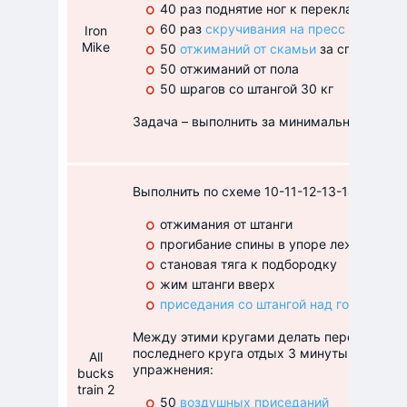
40 раз поднятие ног к перекладине
60 раз
скручивания на пресс
Iron
Mike
50
отжиманий от скамьи
за спиной
50 отжиманий от пола
50 шрагов со штангой 30 кг
Задача – выполнить за минимальное время
Выполнить по схеме 10-11-12-13-14 следу
отжимания от штанги
прогибание спины в упоре лежа (старат
становая тяга к подбородку
жим штанги вверх
приседания со штангой над головой
, 4
Между этими кругами делать перерыв на о
последнего круга отдых 3 минуты, после 
All
упражнения:
bucks
train 2
50
воздушных приседаний