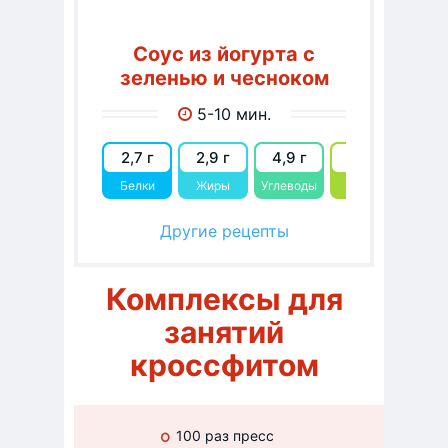
Соус из йогурта с
зеленью и чесноком
5-10 мин.
2,7 г
2,9 г
4,9 г
61
Белки
Жиры
Углеводы
kcal
Другие рецепты
Комплексы для
занятий
кроссфитом
100 раз пресс