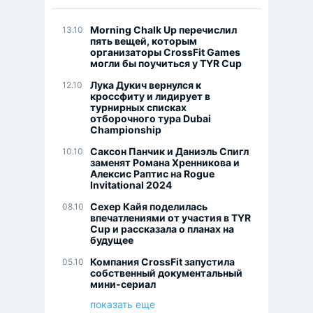
Morning Chalk Up перечислил
13.10
пять вещей, которым
организаторы CrossFit Games
могли бы поучиться у TYR Cup
Лука Дукич вернулся к
12.10
кроссфиту и лидирует в
турнирных списках
отборочного тура Dubai
Championship
Саксон Панчик и Даниэль Спигл
10.10
заменят Романа Хренникова и
Алексис Раптис на Rogue
Invitational 2024
Сехер Кайя поделилась
08.10
впечатлениями от участия в TYR
Cup и рассказала о планах на
будущее
Компания CrossFit запустила
05.10
собственный документальный
мини-сериал
показать еще