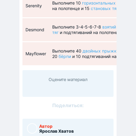
Выполните 10
горизонтальных отжиман
Serenity
на полотенце и 15
становых тяг
. Всего 
Выполните 3-4-5-6-7-8
взятий штанги н
Desmond
тяг
и подтягиваний на полотенце.
Выполните 40
двойных прыжков со ска
Mayflower
20
бёрпи
и 10 подтягиваний на полотенц
Оцените материал
Поделиться:
Автор
Ярослав Хватов