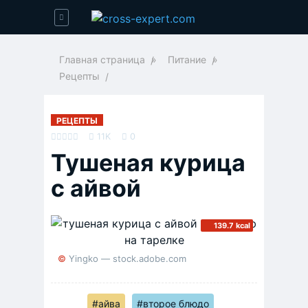
Главная страница
»
Питание
»
Рецепты
РЕЦЕПТЫ
11K
0
Тушеная курица
с айвой
139.7 kcal
© Yingko — stock.adobe.com
#айва
#второе блюдо