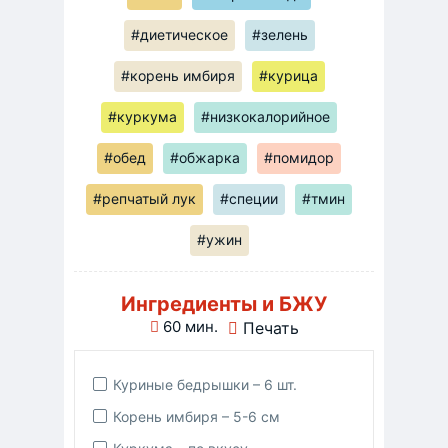
#диетическое
#зелень
#корень имбиря
#курица
#куркума
#низкокалорийное
#обед
#обжарка
#помидор
#репчатый лук
#специи
#тмин
#ужин
Ингредиенты и БЖУ
60 мин.
Печать
Куриные бедрышки – 6 шт.
Корень имбиря – 5-6 см