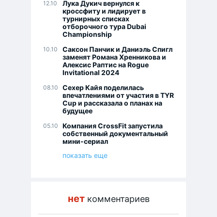
Лука Дукич вернулся к
12.10
кроссфиту и лидирует в
турнирных списках
отборочного тура Dubai
Championship
Саксон Панчик и Даниэль Спигл
10.10
заменят Романа Хренникова и
Алексис Раптис на Rogue
Invitational 2024
Сехер Кайя поделилась
08.10
впечатлениями от участия в TYR
Cup и рассказала о планах на
будущее
Компания CrossFit запустила
05.10
собственный документальный
мини-сериал
показать еще
нет
комментариев