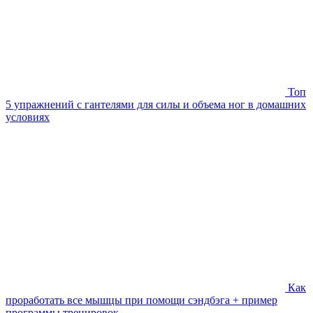
Топ
5 упражнений с гантелями для силы и объема ног в домашних
условиях
Как
проработать все мышцы при помощи сэндбэга + пример
программы тренировок