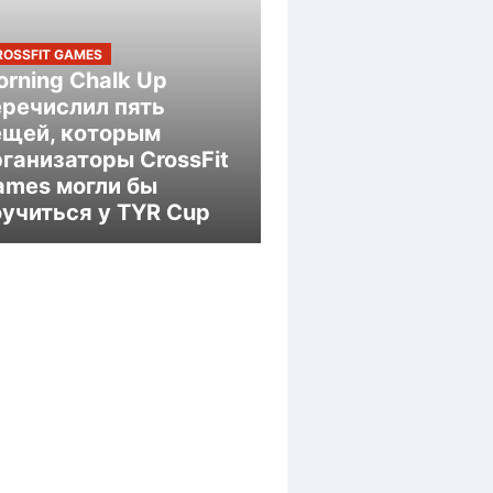
ROSSFIT GAMES
rning Chalk Up
еречислил пять
ещей, которым
ганизаторы CrossFit
ames могли бы
оучиться у TYR Cup