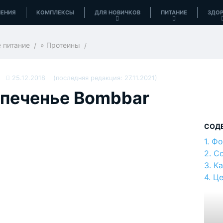
ЕНИЯ
КОМПЛЕКСЫ
ДЛЯ НОВИЧКОВ
ПИТАНИЕ
ЗДОР
 питание
»
Протеины
25.12.2018
(последняя редакция: 27.11.2021)
 печенье Bombbar
СОД
Фо
Со
Ка
Це