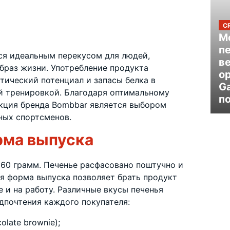
C
Mo
п
ся идеальным перекусом для людей,
в
раз жизни. Употребление продукта
ор
тический потенциал и запасы белка в
G
й тренировкой. Благодаря оптимальному
п
ция бренда Bombbar является выбором
ных спортсменов.
ма выпуска
 60 грамм. Печенье расфасовано поштучно и
ая форма выпуска позволяет брать продукт
е и на работу. Различные вкусы печенья
дпочтения каждого покупателя:
late brownie);