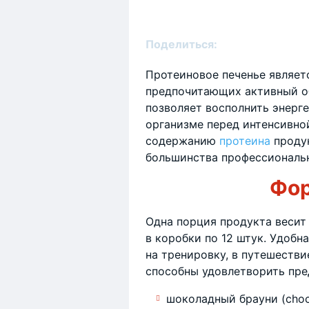
Поделиться:
Протеиновое печенье являет
предпочитающих активный об
позволяет восполнить энерге
организме перед интенсивно
содержанию
протеина
продук
большинства профессиональ
Фор
Одна порция продукта весит
в коробки по 12 штук. Удобн
на тренировку, в путешестви
способны удовлетворить пре
шоколадный брауни (choco