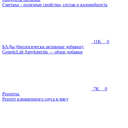
Сметана – полезные свойства, состав и калорийность
11K
0
БАДы (биологически активные добавки)
GeneticLab Amylopectin — обзор добавки
7K
0
Рецепты
Рецепт клюквенного соуса к мясу