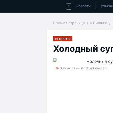
НОВОСТИ
УПРАЖН
Главная страница
»
Питание
РЕЦЕПТЫ
Холодный су
© dubravina — stock.adobe.com