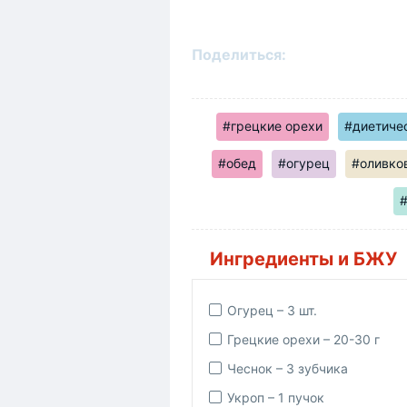
Поделиться:
#грецкие орехи
#диетиче
#обед
#огурец
#оливко
Ингредиенты и БЖУ
Огурец – 3 шт.
Грецкие орехи – 20-30 г
Чеснок – 3 зубчика
Укроп – 1 пучок