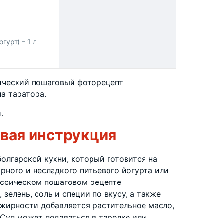
гурт) – 1 л
ический пошаговый фоторецепт
а таратора.
.
вая инструкция
болгарской кухни, который готовится на
рного и несладкого питьевого йогурта или
ассическом пошаговом рецепте
зелень, соль и специи по вкусу, а также
 жирности добавляется растительное масло,
 Суп может подаваться в тарелке или