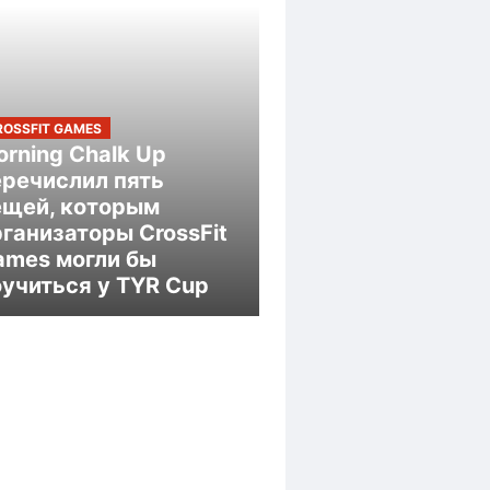
ROSSFIT GAMES
rning Chalk Up
еречислил пять
ещей, которым
ганизаторы CrossFit
ames могли бы
оучиться у TYR Cup