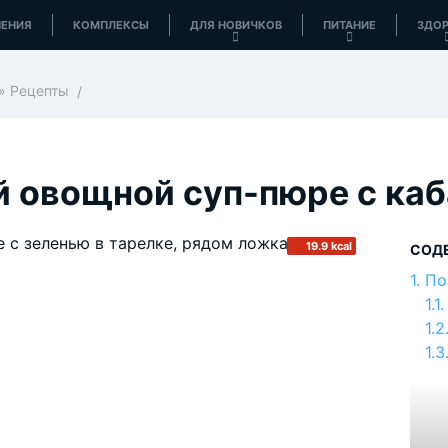
ЕНИЯ
КОМПЛЕКСЫ
ДЛЯ НОВИЧКОВ
ПИТАНИЕ
ЗДОР
»
Рецепты
й овощной суп-пюре с ка
19.9 kcal
СОД
По