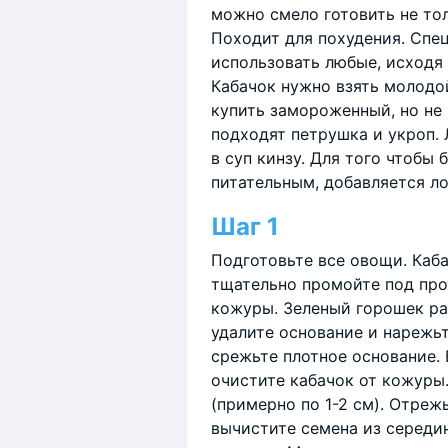
можно смело готовить не тол
Походит для похудения. Спе
использовать любые, исходя
Кабачок нужно взять молодой
купить замороженный, но не
подходят петрушка и укроп. 
в суп кинзу. Для того чтобы
питательным, добавляется л
Шаг 1
Подготовьте все овощи. Каб
тщательно промойте под про
кожуры. Зеленый горошек ра
удалите основание и нарежь
срежьте плотное основание. 
очистите кабачок от кожур
(примерно по 1-2 см). Отреж
вычистите семена из середи