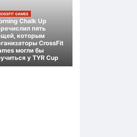
ROSSFIT GAMES
rning Chalk Up
еречислил пять
ещей, которым
ганизаторы CrossFit
ames могли бы
оучиться у TYR Cup