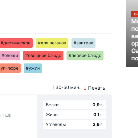
C
Mo
п
в
ор
#диетическое
#для веганов
#завтрак
G
#овощи
#овощное блюдо
#первое блюдо
п
суп-пюре
#ужин
30-50 мин.
Печать
Белки
0,9 г
Жиры
0,1 г
 1 шт.
Углеводы
3,9 г