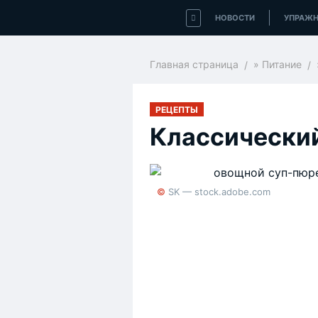
НОВОСТИ
УПРАЖН
Главная страница
»
Питание
РЕЦЕПТЫ
Классически
© SK — stock.adobe.com