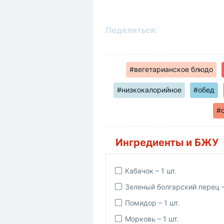
Поделиться:
#вегетарианское блюдо
#низкокалорийное
#обед
#
Ингредиенты и БЖУ
Кабачок – 1 шт.
Зеленый болгарский перец –
Помидор – 1 шт.
Морковь – 1 шт.