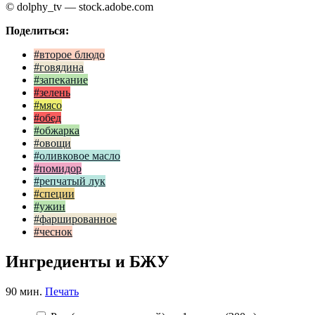
© dolphy_tv — stock.adobe.com
Поделиться:
#второе блюдо
#говядина
#запекание
#зелень
#мясо
#обед
#обжарка
#овощи
#оливковое масло
#помидор
#репчатый лук
#специи
#ужин
#фаршированное
#чеснок
Ингредиенты и БЖУ
90 мин.
Печать