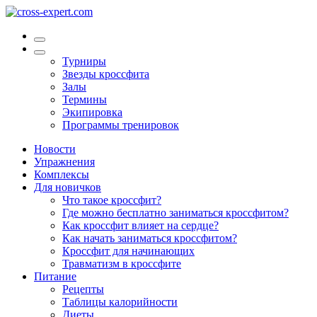
Турниры
Звезды кроссфита
Залы
Термины
Экипировка
Программы тренировок
Новости
Упражнения
Комплексы
Для новичков
Что такое кроссфит?
Где можно бесплатно заниматься кроссфитом?
Как кроссфит влияет на сердце?
Как начать заниматься кроссфитом?
Кроссфит для начинающих
Травматизм в кроссфите
Питание
Рецепты
Таблицы калорийности
Диеты