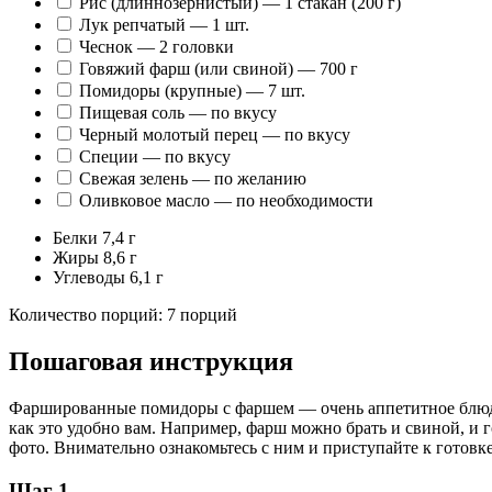
Рис (длиннозернистый) — 1 стакан (200 г)
Лук репчатый — 1 шт.
Чеснок — 2 головки
Говяжий фарш (или свиной) — 700 г
Помидоры (крупные) — 7 шт.
Пищевая соль — по вкусу
Черный молотый перец — по вкусу
Специи — по вкусу
Свежая зелень — по желанию
Оливковое масло — по необходимости
Белки
7,4 г
Жиры
8,6 г
Углеводы
6,1 г
Количество порций: 7 порций
Пошаговая инструкция
Фаршированные помидоры с фаршем — очень аппетитное блюдо,
как это удобно вам. Например, фарш можно брать и свиной, и
фото. Внимательно ознакомьтесь с ним и приступайте к готовке
Шаг 1