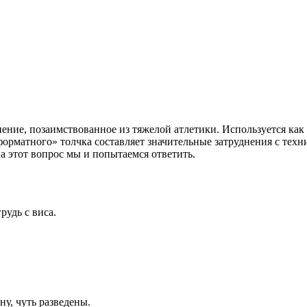
нение, позаимствованное из тяжелой атлетики. Используется ка
форматного» толчка составляет значительные затруднения с техн
а этот вопрос мы и попытаемся ответить.
удь с виса.
ну, чуть разведены.