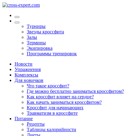
Турниры
Звезды кроссфита
Залы
Термины
Экипировка
Программы тренировок
Новости
Упражнения
Комплексы
Для новичков
Что такое кроссфит?
Где можно бесплатно заниматься кроссфитом?
Как кроссфит влияет на сердце?
Как начать заниматься кроссфитом?
Кроссфит для начинающих
Травматизм в кроссфите
Питание
Рецепты
Таблицы калорийности
Диеты