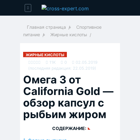
Главная страница
»
Спортивное
питание
»
Жирные кислоты
ЖИРНЫЕ КИСЛОТЫ
11K
0
02.05.2019
(последняя редакция: 22.05.2019)
Омега 3 от
California Gold —
обзор капсул с
рыбьим жиром
СОДЕРЖАНИЕ: