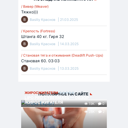
/ Вивер (Weaver)
Тяжко)))
Basiliy Краснов
21.03.2025
/ Крепость (Fortress)
Штанга 40 кг. Гиря 32
Basiliy Краснов
14.03.2025
/ Становая тяга и отжимания (Deadlift Push-Ups)
Становая 60. 03:03
Basiliy Краснов
13.03.2025
ЖИРОСЖИГАТЕЛИ
ПОПУЛЯРНОЕ НА САЙТЕ
LIPO PRO CYBERMASS — ОБЗОР
ЖИРОСЖИГАТЕЛЯ
19K
0
28K
2