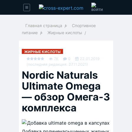
Главная страница
»
Спортивное
питание
»
Жирные кислоты
ЖИРНЫЕ КИСЛОТЫ
7K
0
22.01.2019
(последняя редакция: 27.11.2021)
Nordic Naturals
Ultimate Omega
— обзор Омега-3
комплекса
Добавка полиненасыщенных жирных