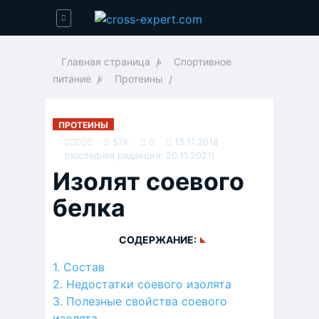
Главная страница
»
Спортивное
питание
»
Протеины
ПРОТЕИНЫ
57K
0
13.11.2018
(последняя редакция: 20.11.2021)
Изолят соевого
белка
СОДЕРЖАНИЕ:
Состав
Недостатки соевого изолята
Полезные свойства соевого
изолята