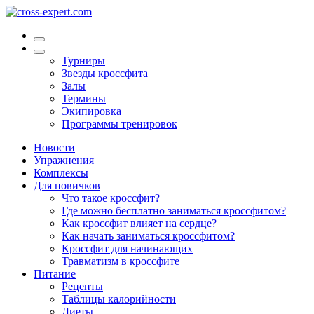
Турниры
Звезды кроссфита
Залы
Термины
Экипировка
Программы тренировок
Новости
Упражнения
Комплексы
Для новичков
Что такое кроссфит?
Где можно бесплатно заниматься кроссфитом?
Как кроссфит влияет на сердце?
Как начать заниматься кроссфитом?
Кроссфит для начинающих
Травматизм в кроссфите
Питание
Рецепты
Таблицы калорийности
Диеты