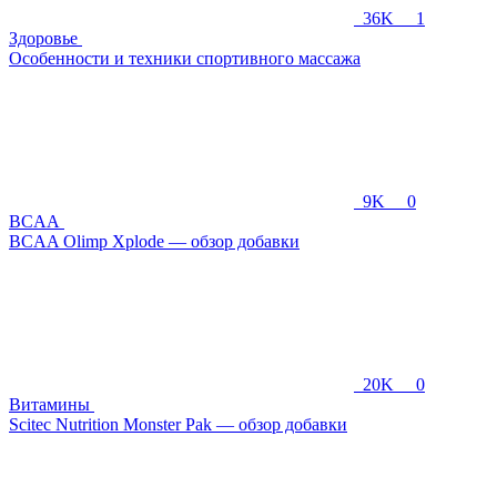
36K
1
Здоровье
Особенности и техники спортивного массажа
9K
0
BCAA
BCAA Olimp Xplode — обзор добавки
20K
0
Витамины
Scitec Nutrition Monster Pak — обзор добавки