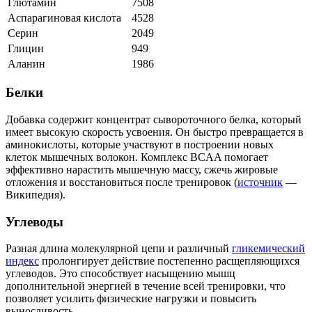
Глютамин
7508
Аспарагиновая кислота
4528
Серин
2049
Глицин
949
Аланин
1986
Белки
Добавка содержит концентрат сывороточного белка, который
имеет высокую скорость усвоения. Он быстро превращается в
аминокислоты, которые участвуют в построении новых
клеток мышечных волокон. Комплекс BCAA помогает
эффективно нарастить мышечную массу, сжечь жировые
отложения и восстановиться после тренировок (
источник
—
Википедия).
Углеводы
Разная длина молекулярной цепи и различный
гликемический
индекс
пролонгирует действие постепенно расщепляющихся
углеводов. Это способствует насыщению мышц
дополнительной энергией в течение всей тренировки, что
позволяет усилить физические нагрузки и повысить
выносливость.