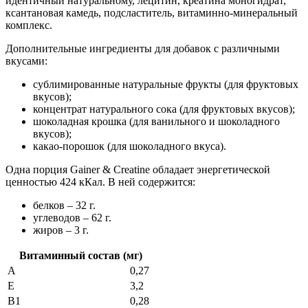
идентичный натуральному, лецитин, креатина моногидрат,
ксантановая камедь, подсластитель, витаминно-минеральный
комплекс.
Дополнительные ингредиенты для добавок с различными
вкусами:
сублимированные натуральные фрукты (для фруктовых
вкусов);
концентрат натурального сока (для фруктовых вкусов);
шоколадная крошка (для ванильного и шоколадного
вкусов);
какао-порошок (для шоколадного вкуса).
Одна порция Gainer & Creatine обладает энергетической
ценностью 424 кКал. В ней содержится:
белков – 32 г.
углеводов – 62 г.
жиров – 3 г.
Витаминный состав (мг)
A
0,27
E
3,2
B1
0,28