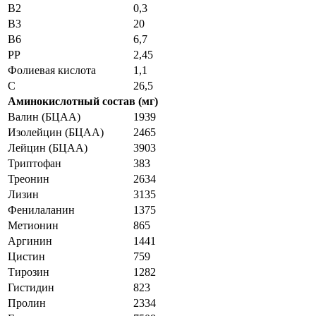
B2
0,3
B3
20
B6
6,7
PP
2,45
Фолиевая кислота
1,1
C
26,5
Аминокислотный состав (мг)
Валин (БЦАА)
1939
Изолейцин (БЦАА)
2465
Лейцин (БЦАА)
3903
Триптофан
383
Треонин
2634
Лизин
3135
Фенилаланин
1375
Метионин
865
Аргинин
1441
Цистин
759
Тирозин
1282
Гистидин
823
Пролин
2334