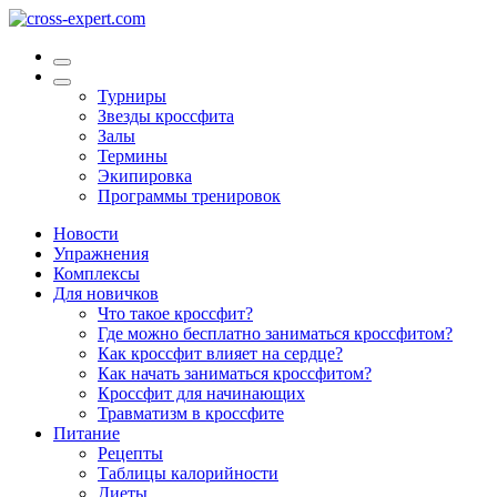
Турниры
Звезды кроссфита
Залы
Термины
Экипировка
Программы тренировок
Новости
Упражнения
Комплексы
Для новичков
Что такое кроссфит?
Где можно бесплатно заниматься кроссфитом?
Как кроссфит влияет на сердце?
Как начать заниматься кроссфитом?
Кроссфит для начинающих
Травматизм в кроссфите
Питание
Рецепты
Таблицы калорийности
Диеты