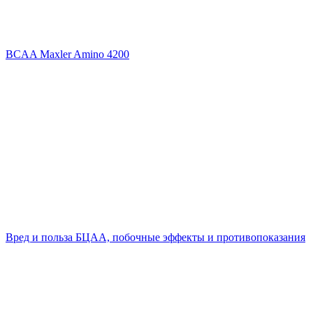
BCAA Maxler Amino 4200
Вред и польза БЦАА, побочные эффекты и противопоказания