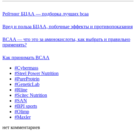
Рейтинг БЦАА — подборка лучших bcaa
Вред и польза БЦАА, побочные эффекты и противопоказания
BCAA — что это за аминокислоты, как выбрать и правильно
применять?
Как принимать BCAA
#Cybermass
#Steel Power Nutrition
#PureProtein
#GeneticLab
#Rline
#Scitec Nutrition
#SAN
#BPI sports
#Olimp
#Maxler
нет
комментариев