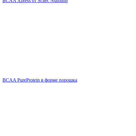
BCAA Xpress от Scitec Nutrition
BCAA PureProtein в форме порошка