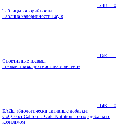
24K
0
Таблицы калорийности
Таблица калорийности Lay`s
16K
1
Спортивные травмы
Травмы глаза: диагностика и лечение
14K
0
БАДы (биологически активные добавки)
CoQ10 от California Gold Nutrition – обзор добавки с
коэнзимом