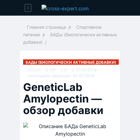
Главная страница
»
Спортивное
питание
»
БАДы (биологически активные
добавки)
БАДЫ (БИОЛОГИЧЕСКИ АКТИВНЫЕ ДОБАВКИ)
11K
0
27.03.2019
(последняя редакция: 02.07.2019)
GeneticLab
Amylopectin —
обзор добавки