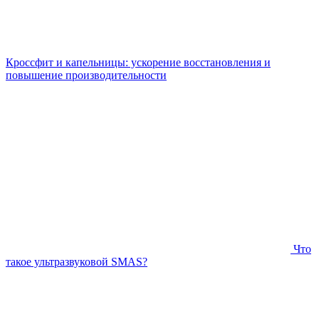
Кроссфит и капельницы: ускорение восстановления и
повышение производительности
Что
такое ультразвуковой SMAS?