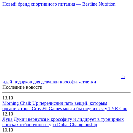
Новый бренд спортивного питания — Bestline Nutrition
5
идей подарков для девушки кроссфит-атлетки
Последние новости
13.10
Morning Chalk Up перечислил пять вещей, которым
организаторы CrossFit Games могли бы поучиться у TYR Cup
12.10
Лука Дукич вернулся к кроссфиту и лидирует в турнирных
списках отборочного тура Dubai Championship
10.10