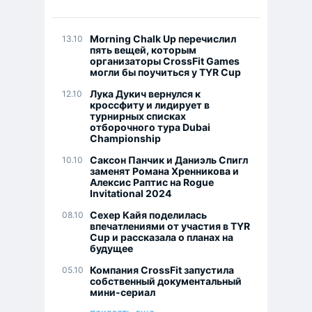
Morning Chalk Up перечислил
13.10
пять вещей, которым
организаторы CrossFit Games
могли бы поучиться у TYR Cup
Лука Дукич вернулся к
12.10
кроссфиту и лидирует в
турнирных списках
отборочного тура Dubai
Championship
Саксон Панчик и Даниэль Спигл
10.10
заменят Романа Хренникова и
Алексис Раптис на Rogue
Invitational 2024
Сехер Кайя поделилась
08.10
впечатлениями от участия в TYR
Cup и рассказала о планах на
будущее
Компания CrossFit запустила
05.10
собственный документальный
мини-сериал