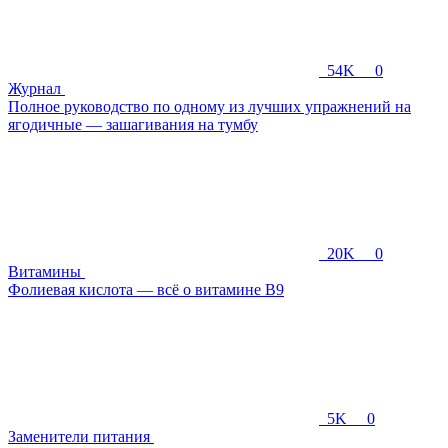
54K
0
Журнал
Полное руководство по одному из лучших упражнений на
ягодичные — зашагивания на тумбу
20K
0
Витамины
Фолиевая кислота — всё о витамине B9
5K
0
Заменители питания