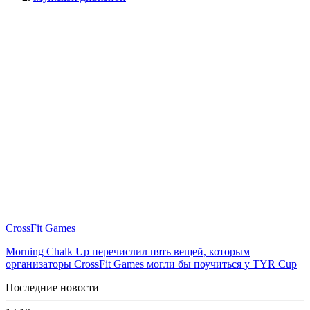
CrossFit Games
Morning Chalk Up перечислил пять вещей, которым
организаторы CrossFit Games могли бы поучиться у TYR Cup
Последние новости