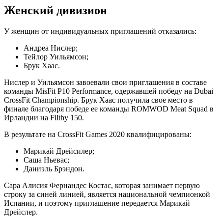
Женский дивизион
У женщин от индивидуальных приглашений отказались:
Андреа Нислер;
Тейлор Уильямсон;
Брук Хаас.
Нислер и Уильямсон завоевали свои приглашения в составе
команды MisFit P10 Performance, одержавшей победу на Dubai
CrossFit Championship. Брук Хаас получила свое место в
финале благодаря победе ее команды ROMWOD Meat Squad в
Ирландии на Filthy 150.
В результате на CrossFit Games 2020 квалифицированы:
Марикай Дрейсилер;
Саша Ньевас;
Даниэль Брэндон.
Сара Алисия Фернандес Костас, которая занимает первую
строку за синей линией, является национальной чемпионкой
Испании, и поэтому приглашение передается Марикай
Дрейслер.