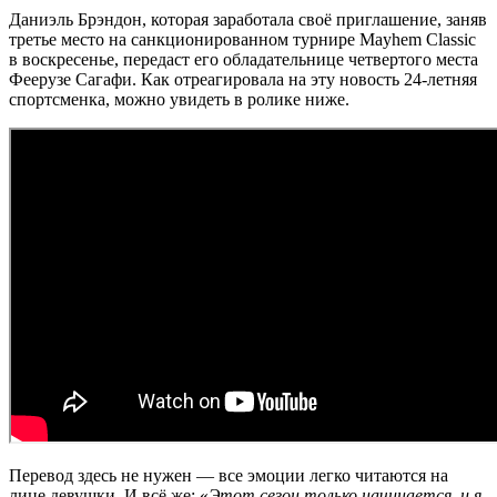
Даниэль Брэндон, которая заработала своё приглашение, заняв
третье место на санкционированном турнире Mayhem Classic
в воскресенье, передаст его обладательнице четвертого места
Феерузе Сагафи. Как отреагировала на эту новость 24-летняя
спортсменка, можно увидеть в ролике ниже.
Перевод здесь не нужен — все эмоции легко читаются на
лице девушки. И всё же: «
Этот сезон только начинается, и я