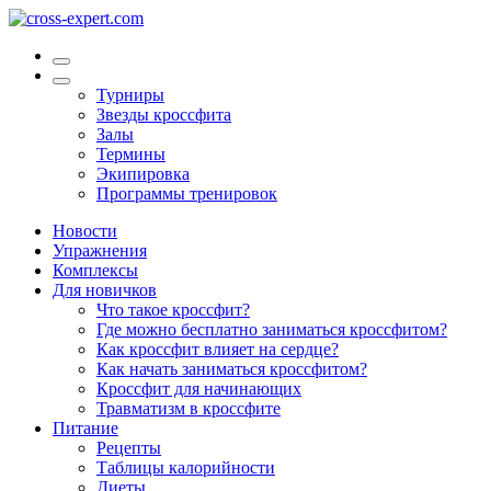
Турниры
Звезды кроссфита
Залы
Термины
Экипировка
Программы тренировок
Новости
Упражнения
Комплексы
Для новичков
Что такое кроссфит?
Где можно бесплатно заниматься кроссфитом?
Как кроссфит влияет на сердце?
Как начать заниматься кроссфитом?
Кроссфит для начинающих
Травматизм в кроссфите
Питание
Рецепты
Таблицы калорийности
Диеты