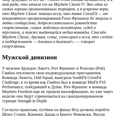
так рада, что начала его на
Mayhem
Classic!!! Это один из
самых хорошо организованных турниров, и я искренне верю,
что Mayhem Classic показал всем, что такое CrossFit — от
невероятного программирования Рича Фронинга до энергии и
любви сообщества, доброжелательного руководства
спортсменами, самых любезных волонтеров, судей и
персонала, а также выдающейся медиа-команды. Спасибо
Mayhem Classic, друзьям, семье, спонсорам и всем, кто следит
и поддерживает — близким и далеким!
», — говорит
спортсменка.
Мужской дивизион
У мужчин Брэндон Лакетт, Рич Фронинг и Рохелио (Рой)
Гамбоа отклонили свои индивидуальные приглашения.
Команда Люкета, Odd Squad, выиграла SouthFit CrossFit
Challenge, в то время как Гамбоа был в команде MisFit P10
Performance, победившей в Дубае. Рич Фронинг и команда
Mayhem Freedom еще не прошли квалификацию, но уже через
неделю они будут соревноваться на санкционированном
турнире Strength in Depth.
Согласно правилам, путёвки на финал Игр должны перейти
Шону Суини, Коннору Дадди и Бренту Фиковски. Вилли