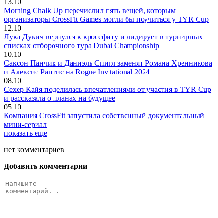
13.10
Morning Chalk Up перечислил пять вещей, которым
организаторы CrossFit Games могли бы поучиться у TYR Cup
12.10
Лука Дукич вернулся к кроссфиту и лидирует в турнирных
списках отборочного тура Dubai Championship
10.10
Саксон Панчик и Даниэль Спигл заменят Романа Хренникова
и Алексис Раптис на Rogue Invitational 2024
08.10
Сехер Кайя поделилась впечатлениями от участия в TYR Cup
и рассказала о планах на будущее
05.10
Компания CrossFit запустила собственный документальный
мини-сериал
показать еще
нет
комментариев
Добавить комментарий