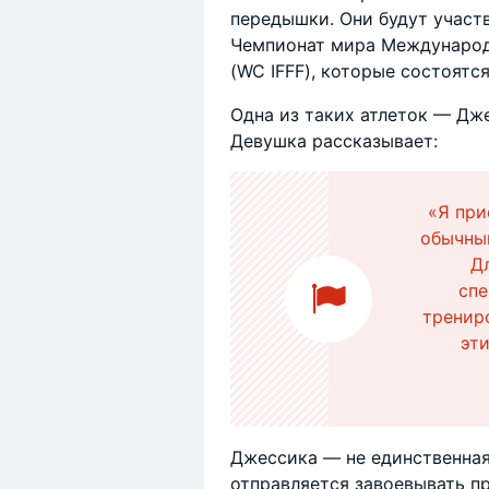
передышки. Они будут участ
Чемпионат мира Международ
(WC IFFF), которые состоятс
Одна из таких атлеток — Дже
Девушка рассказывает:
«Я при
обычны
Д
спе
тренир
эт
Джессика — не единственная
отправляется завоевывать п