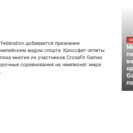
C
ss Federation добивается признания
Mo
импийским видом спорта. Кроссфит-атлеты
п
пока многие из участников CrossFit Games
в
орочные соревнования на чемпионат мира
ор
.
G
п