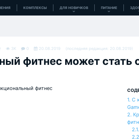
НЕНИЯ
КОМПЛЕКСЫ
ДЛЯ НОВИЧКОВ
ПИТАНИЕ
ЗДО
3K
0
20.08.2019
(последняя редакция: 20.08.2019)
ный фитнес может стать
а
СОД
С 
Game
Кр
фитн