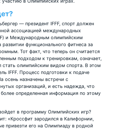
к участию в Олимпийских играх.
дет?
ьбергер — президент IFFF, спорт должен
ирной ассоциацией международных
SF) и Международным олимпийским
в развитии функционального фитнеса за
ромным. Тот факт, что теперь он считается
ленным подходом к тренировкам, означает,
л стать олимпийским видом спорта. В этом
ль IFFF. Процесс подготовки к подаче
а осень назначены встречи с
утых организаций, и есть надежда, что
я более определенная информация по этому
 войдет в программу Олимпийских игр?
ит: «Кроссфит зародился в Калифорнии,
е привезти его на Олимпиаду в родной