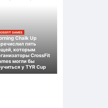
ROSSFIT GAMES
rning Chalk Up
еречислил пять
ещей, которым
ганизаторы CrossFit
ames могли бы
оучиться у TYR Cup