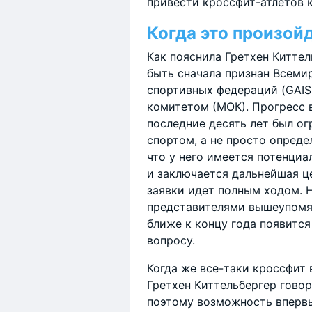
привести кроссфит-атлетов 
Когда это произой
Как пояснила Гретхен Киттел
быть сначала признан Всем
спортивных федераций (GAI
комитетом (МОК). Прогресс 
последние десять лет был ог
спортом, а не просто опреде
что у него имеется потенциа
и заключается дальнейшая це
заявки идет полным ходом. Н
представителями вышеупомян
ближе к концу года появитс
вопросу.
Когда же все-таки кроссфит
Гретхен Киттельбергер говор
поэтому возможность впервы