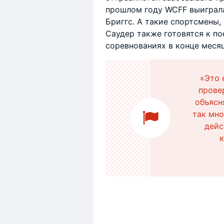
прошлом году WCFF выиграла
Бриггс. А такие спортсмены,
Саудер также готовятся к по
соревнованиях в конце месяц
«Это 
прове
объясн
так мно
дейс