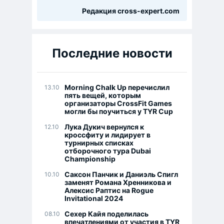
Редакция cross-expert.com
Последние новости
Morning Chalk Up перечислил
13.10
пять вещей, которым
организаторы CrossFit Games
могли бы поучиться у TYR Cup
Лука Дукич вернулся к
12.10
кроссфиту и лидирует в
турнирных списках
отборочного тура Dubai
Championship
Саксон Панчик и Даниэль Спигл
10.10
заменят Романа Хренникова и
Алексис Раптис на Rogue
Invitational 2024
Сехер Кайя поделилась
08.10
впечатлениями от участия в TYR