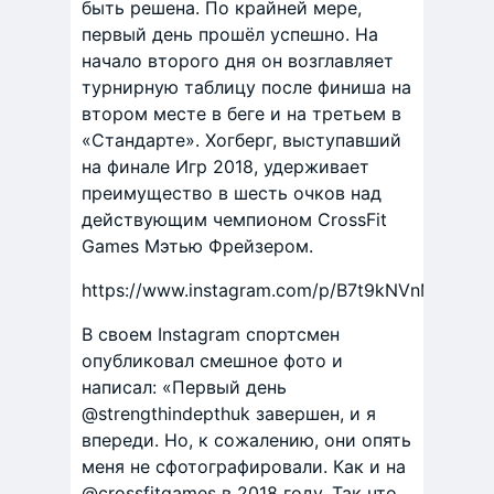
быть решена. По крайней мере,
первый день прошёл успешно. На
начало второго дня он возглавляет
турнирную таблицу после финиша на
втором месте в беге и на третьем в
«Стандарте». Хогберг, выступавший
на финале Игр 2018, удерживает
преимущество в шесть очков над
действующим чемпионом CrossFit
Games Мэтью Фрейзером.
https://www.instagram.com/p/B7t9kNVnMiT/
В своем Instagram спортсмен
опубликовал смешное фото и
написал: «Первый день
@strengthindepthuk завершен, и я
впереди. Но, к сожалению, они опять
меня не сфотографировали. Как и на
@crossfitgames в 2018 году. Так что