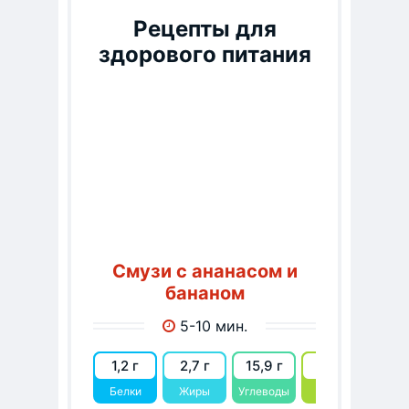
Рецепты для
здорового питания
Смузи с ананасом и
бананом
5-10 мин.
1,2 г
2,7 г
15,9 г
92.1
Белки
Жиры
Углеводы
kcal