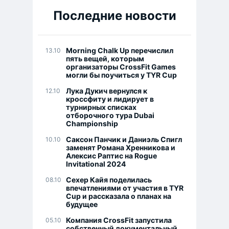
Последние новости
Morning Chalk Up перечислил
13.10
пять вещей, которым
организаторы CrossFit Games
могли бы поучиться у TYR Cup
Лука Дукич вернулся к
12.10
кроссфиту и лидирует в
турнирных списках
отборочного тура Dubai
Championship
Саксон Панчик и Даниэль Спигл
10.10
заменят Романа Хренникова и
Алексис Раптис на Rogue
Invitational 2024
Сехер Кайя поделилась
08.10
впечатлениями от участия в TYR
Cup и рассказала о планах на
будущее
Компания CrossFit запустила
05.10
собственный документальный