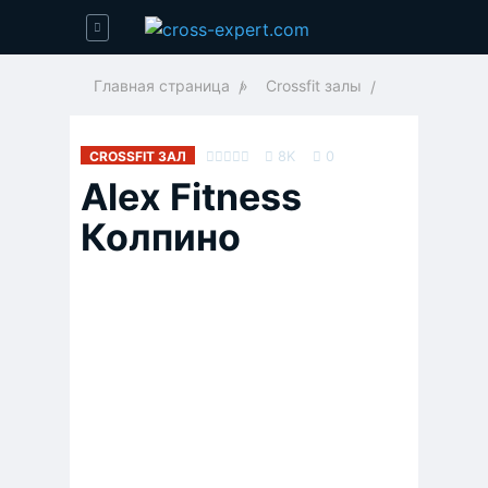
Главная страница
»
Crossfit залы
CROSSFIT ЗАЛ
8K
0
Alex Fitness
Колпино