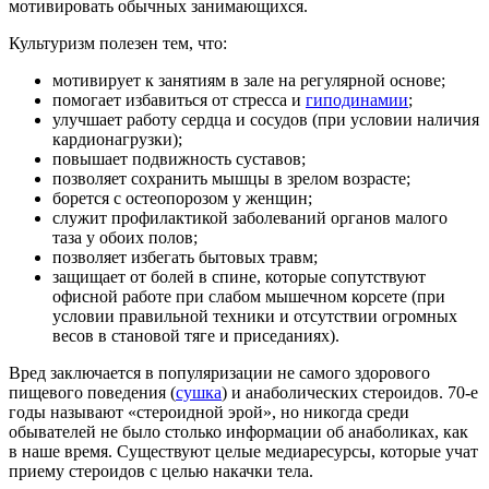
мотивировать обычных занимающихся.
Культуризм полезен тем, что:
мотивирует к занятиям в зале на регулярной основе;
помогает избавиться от стресса и
гиподинамии
;
улучшает работу сердца и сосудов (при условии наличия
кардионагрузки);
повышает подвижность суставов;
позволяет сохранить мышцы в зрелом возрасте;
борется с остеопорозом у женщин;
служит профилактикой заболеваний органов малого
таза у обоих полов;
позволяет избегать бытовых травм;
защищает от болей в спине, которые сопутствуют
офисной работе при слабом мышечном корсете (при
условии правильной техники и отсутствии огромных
весов в становой тяге и приседаниях).
Вред заключается в популяризации не самого здорового
пищевого поведения (
сушка
) и анаболических стероидов. 70-е
годы называют «стероидной эрой», но никогда среди
обывателей не было столько информации об анаболиках, как
в наше время. Существуют целые медиаресурсы, которые учат
приему стероидов с целью накачки тела.