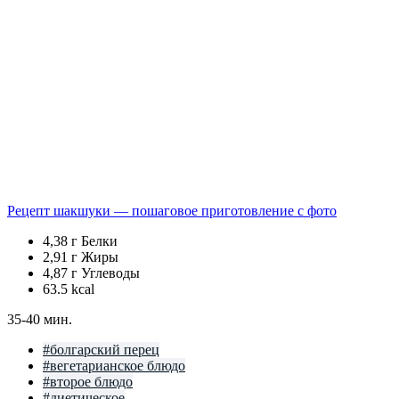
Рецепт шакшуки — пошаговое приготовление с фото
4,38 г
Белки
2,91 г
Жиры
4,87 г
Углеводы
63.5
kcal
35-40 мин.
#болгарский перец
#вегетарианское блюдо
#второе блюдо
#диетическое