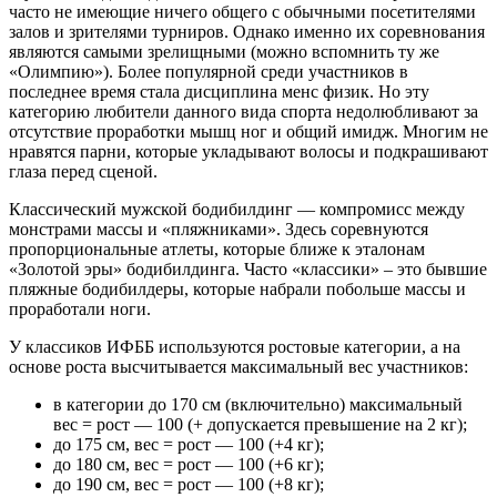
часто не имеющие ничего общего с обычными посетителями
залов и зрителями турниров. Однако именно их соревнования
являются самыми зрелищными (можно вспомнить ту же
«Олимпию»). Более популярной среди участников в
последнее время стала дисциплина менс физик. Но эту
категорию любители данного вида спорта недолюбливают за
отсутствие проработки мышц ног и общий имидж. Многим не
нравятся парни, которые укладывают волосы и подкрашивают
глаза перед сценой.
Классический мужской бодибилдинг — компромисс между
монстрами массы и «пляжниками». Здесь соревнуются
пропорциональные атлеты, которые ближе к эталонам
«Золотой эры» бодибилдинга. Часто «классики» – это бывшие
пляжные бодибилдеры, которые набрали побольше массы и
проработали ноги.
У классиков ИФББ используются ростовые категории, а на
основе роста высчитывается максимальный вес участников:
в категории до 170 см (включительно) максимальный
вес = рост — 100 (+ допускается превышение на 2 кг);
до 175 см, вес = рост — 100 (+4 кг);
до 180 см, вес = рост — 100 (+6 кг);
до 190 см, вес = рост — 100 (+8 кг);