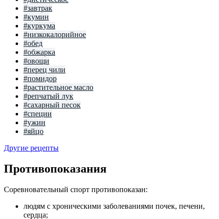
#завтрак
#кумин
#куркума
#низкокалорийное
#обед
#обжарка
#овощи
#перец чили
#помидор
#растительное масло
#репчатый лук
#сахарный песок
#специи
#ужин
#яйцо
Другие рецепты
Противопоказания
Соревновательный спорт противопоказан:
людям с хроническими заболеваниями почек, печени,
сердца;