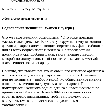
максимального веса.
https://youtu.be/NyzMESj1bu8
Женские дисциплины
Бодибилдинг женщины (Women Physique)
Что же такое женский бодибилдинг? Это тоже монстры
массы, только девушки. В «Золотую эру» на сцену выходили
девушки, скорее напоминающие современных фитнес-бикини
или атлеток бодифитнеса и велнеса. Но впоследствии
появились мужеподобные дамы, выступающие с массой,
которой позавидует опытный посетитель качалки, жесткой
«засушенностью» и сепарацией.
Понятно, что выжать все это из обычного женского организма
невозможно, и девушки употребляют стероиды. Принимать
или не принимать – выбор каждой, но общественное мнение
ополчилось именно на девушек, а не на парней. Пик
популярности женского бодибилдинга в классическом виде
пришелся на 80-е годы. Затем ИФББ постепенно стало
вводить новые дисциплины, чтобы дать возможность
выступать тем, кто не хочет сильно увлекаться
фармакологией.