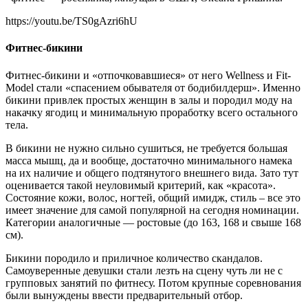
https://youtu.be/TS0gAzri6hU
Фитнес-бикини
Фитнес-бикини и «отпочковавшиеся» от него Wellness и Fit-
Model стали «спасением обывателя от бодибилдерш». Именно
бикини привлек простых женщин в залы и породил моду на
накачку ягодиц и минимальную проработку всего остального
тела.
В бикини не нужно сильно сушиться, не требуется большая
масса мышц, да и вообще, достаточно минимального намека
на их наличие и общего подтянутого внешнего вида. Зато тут
оценивается такой неуловимый критерий, как «красота».
Состояние кожи, волос, ногтей, общий имидж, стиль – все это
имеет значение для самой популярной на сегодня номинации.
Категории аналогичные — ростовые (до 163, 168 и свыше 168
см).
Бикини породило и приличное количество скандалов.
Самоуверенные девушки стали лезть на сцену чуть ли не с
групповых занятий по фитнесу. Потом крупные соревнования
были вынуждены ввести предварительный отбор.