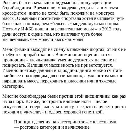
России, был изначально придуман для популяризации
бодибилдинга. Время шло, молодежь уходила заниматься
кроссфитом, никто не хотел быть похожим на монстров
массы. Обычный посетитель спортзала хотел выглядеть чуть
более накачанным, чем «бельевая» модель мужского пола.
Поэтому ИФББ пошли на решительные меры – в 2012 году
дали доступ к сцене тем, кто выглядит чуть более
мышечными, чем модели высокой моды.
Менс физики выходят на сцену в пляжных шортах, от них не
требуется проработка ног. В номинации оцениваются
пропорции «плечи-талия», умение держаться на сцене и
позировать. Излишняя массивность не приветствуется.
Именно поэтому данный вид бодибилдинга можно считать
наиболее подходящим для начинающих, а уже потом можно
наращивать массу, переходить в классики или в тяжелые
категории.
Многие бодибилдеры были против этой дисциплины как раз
из-за шорт. Все же, построить внятные ноги – целое
искусство, а теперь выступать могут все, кто пару лет просто
походил в «качалку» и одарен хорошей генетикой.
Принцип деления на категории схож с классиками
— ростовые категории и вычисление