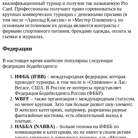
квалификационный турнир и получив так называемую Pro
Card. Профессионалы получают право соревноваться на
крупных коммерческих турнирах с денежными призами (в
том числе «Арнольд Классик» и «Мистер Олимпия»), но
основным источником их дохода являются контракты с
фирмами спортивного питания, брендами одежды, оплата за
съемки в журналах.
Федерации
В настоящее время наиболее популярны следующие
федерации бодибилдинга:
ИФББ (IFBB)
– международная федерация, которая
проводит турниры, в том числе и «Олимпию» в Лас-
Вегасе, США. В России ее интересы представляет
Федерация Бодибилдинга России (ФББР).
WBFF
– также организация с международным статусом,
но менее крупная. Зато там больше развит шоу-элемент.
В женских категориях, например, разрешены разные
фантазийные костюмы, есть обязательный выход в
платьях.
НАББА (NABBA)
– больше похожа на ИФББ по
номинациям и категориям, но не имеет в своем активе
такого крупного и известного турнира, как «Мистер