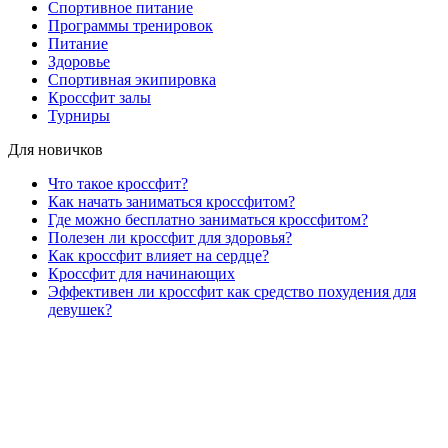
Спортивное питание
Программы тренировок
Питание
Здоровье
Спортивная экипировка
Кроссфит залы
Турниры
Для новичков
Что такое кроссфит?
Как начать заниматься кроссфитом?
Где можно бесплатно заниматься кроссфитом?
Полезен ли кроссфит для здоровья?
Как кроссфит влияет на сердце?
Кроссфит для начинающих
Эффективен ли кроссфит как средство похудения для
девушек?