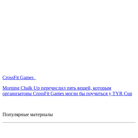
CrossFit Games
Morning Chalk Up перечислил пять вещей, которым
организаторы CrossFit Games могли бы поучиться у TYR Cup
Популярные материалы