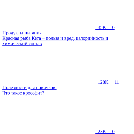
35K
0
Продукты питания
Красная рыба Кета – польза и вред, калорийность и
химический состав
128K
11
Полезности для новичков
Что такое кроссфит?
23K
0